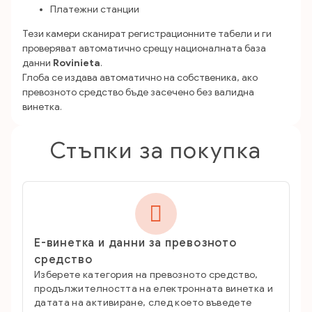
Платежни станции
Тези камери сканират регистрационните табели и ги
проверяват автоматично срещу националната база
данни
Rovinieta
.
Глоба се издава автоматично на собственика, ако
превозното средство бъде засечено без валидна
винетка.
Стъпки за покупка

Е-винетка и данни за превозното
средство
Изберете категория на превозното средство,
продължителността на електронната винетка и
датата на активиране, след което въведете