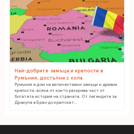
Най-добрите замъци и крепости в
Румъния, достъпни с кола
Румъния е дом на величествени замъци и древни
крепости, всяка от които разкрива част от
богатата история на страната. От легендите за
Дракула в Бран до кралскат...