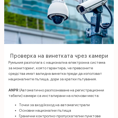
Проверка на винетката чрез камери
Румъния разполага с национална електронна система
за мониторинг, която гарантира, че превозните
средства имат валидна винетка преди да използват
националните пътища, дори за кратки пътувания.
ANPR
(Автоматично разпознаване на регистрационни
табели) камери са инсталирани на ключови места:
Точки за вход/изход на автомагистрали
Основни национални пътища
Гранични контролно-пропускателни пунктове