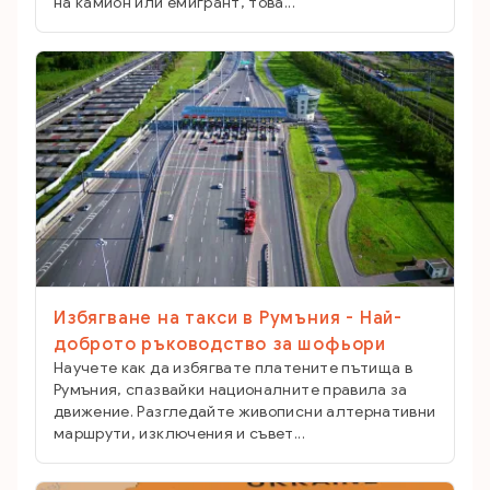
на камион или емигрант, това...
Избягване на такси в Румъния - Най-
доброто ръководство за шофьори
Научете как да избягвате платените пътища в
Румъния, спазвайки националните правила за
движение. Разгледайте живописни алтернативни
маршрути, изключения и съвет...