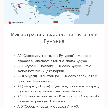
Магистрали и скоростни пътища в
Румъния
A0 (Околовръстен път на Букурещ) – Модерен
скоростен околовръстен път около Букурещ.
A1 (Букурещ – Надлак) – Свързва Букурещ със
западната граница (Унгария).
A2 (Букурещ – Констанца) – Свързва столицата с
брега на Черно море.
A3 (Букурещ – Борш) – Целта е да свърже Букурещ
с унгарската граница през Клуж-Напока.
A4 (Околовръстен път на Констанца) – Свързва A2
с южната граница с България.
A10 (Себеш – Турда) – Свързва A1 и A3,