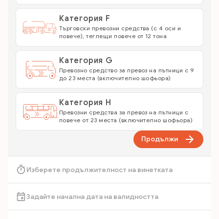
Категория F
Търговски превозни средства (с 4 оси и
повече), теглещи повече от 12 тона
Категория G
Превозно средство за превоз на пътници с 9
до 23 места (включително шофьора)
Категория Н
Превозни средства за превоз на пътници с
повече от 23 места (включително шофьора)
Продължи
Изберете продължителност на винетката
Задайте начална дата на валидността