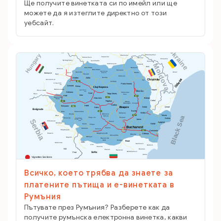
Ще получите винетката си по имейл или ще
можете да я изтеглите директно от този
уебсайт.
Всичко, което трябва да знаете за
платените пътища и е-винетката в
Румъния
Пътувате през Румъния? Разберете как да
получите румънска електронна винетка, какви