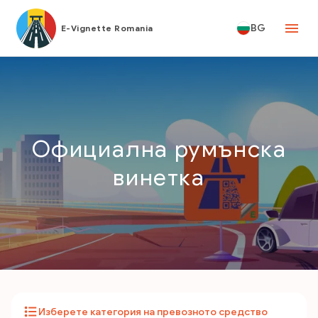
BG
E-Vignette Romania
Официална румънска
винетка
Изберете категория на превозното средство