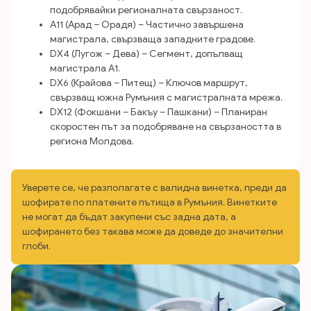
подобрявайки регионалната свързаност.
A11 (Арад – Орадя) – Частично завършена
магистрала, свързваща западните градове.
DX4 (Лугож – Дева) – Сегмент, допълващ
магистрала A1.
DX6 (Крайова – Питещ) – Ключов маршрут,
свързващ южна Румъния с магистралната мрежа.
DX12 (Фокшани – Бакъу – Пашкани) – Планиран
скоростен път за подобряване на свързаността в
региона Молдова.
Уверете се, че разполагате с валидна винетка, преди да
шофирате по платените пътища в Румъния. Винетките
не могат да бъдат закупени със задна дата, а
шофирането без такава може да доведе до значителни
глоби.