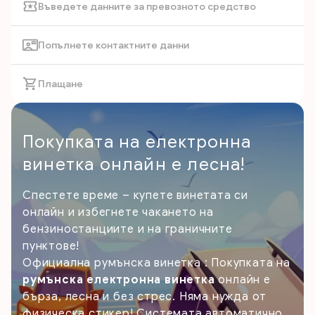
Въведете данните за превозното средство
Попълнете контактните данни
Плащане
Покупката на електронна
винетка онлайн е лесна!
Спестете време – купете винетата си
онлайн и избегнете чакането на
бензиностанциите и на граничните
пунктове!
Официална румънска винетка : Покупката на
румънска електронна винетка
онлайн е
бърза, лесна и без стрес. Няма нужда от
физическа стикер! Системата автоматично