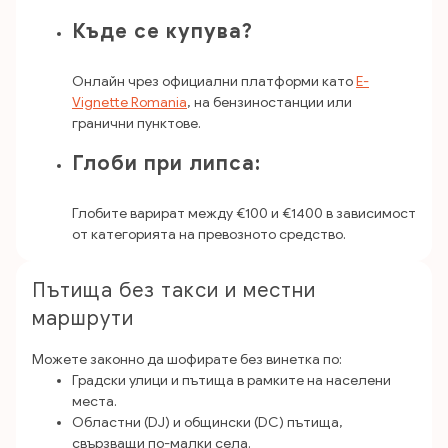
Къде се купува?
Онлайн чрез официални платформи като
E-
Vignette Romania
, на бензиностанции или
гранични пунктове.
Глоби при липса:
Глобите варират между €100 и €1400 в зависимост
от категорията на превозното средство.
Пътища без такси и местни
маршрути
Можете законно да шофирате без винетка по:
Градски улици и пътища в рамките на населени
места.
Областни (DJ) и общински (DC) пътища,
свързващи по-малки села.