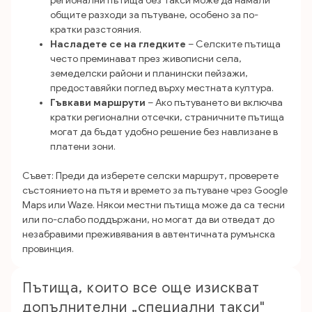
регионални пътища без такси може да намали
общите разходи за пътуване, особено за по-
кратки разстояния.
Насладете се на гледките
– Селските пътища
често преминават през живописни села,
земеделски райони и планински пейзажи,
предоставяйки поглед върху местната култура.
Гъвкави маршрути
– Ако пътуването ви включва
кратки регионални отсечки, страничните пътища
могат да бъдат удобно решение без навлизане в
платени зони.
Съвет: Преди да изберете селски маршрут, проверете
състоянието на пътя и времето за пътуване чрез Google
Maps или Waze. Някои местни пътища може да са тесни
или по-слабо поддържани, но могат да ви отведат до
незабравими преживявания в автентичната румънска
провинция.
Пътища, които все още изискват
допълнителни „специални такси"