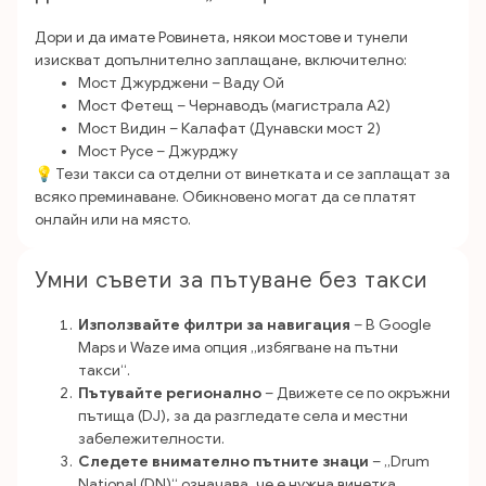
Дори и да имате Ровинета, някои мостове и тунели
изискват допълнително заплащане, включително:
Мост Джурджени – Ваду Ой
Мост Фетещ – Чернаводъ (магистрала A2)
Мост Видин – Калафат (Дунавски мост 2)
Мост Русе – Джурджу
💡 Тези такси са отделни от винетката и се заплащат за
всяко преминаване. Обикновено могат да се платят
онлайн или на място.
Умни съвети за пътуване без такси
Използвайте филтри за навигация
– В Google
Maps и Waze има опция „избягване на пътни
такси“.
Пътувайте регионално
– Движете се по окръжни
пътища (DJ), за да разгледате села и местни
забележителности.
Следете внимателно пътните знаци
– „Drum
Național (DN)“ означава, че е нужна винетка.