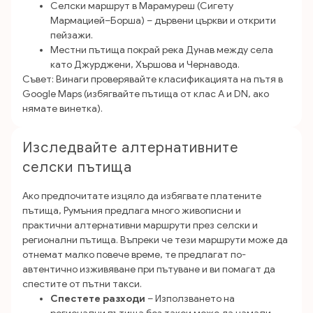
Селски маршрут в Марамуреш (Сигету
Мармацией–Борша) – дървени църкви и открити
пейзажи.
Местни пътища покрай река Дунав между села
като Джурджени, Хършова и Чернавода.
Съвет: Винаги проверявайте класификацията на пътя в
Google Maps (избягвайте пътища от клас A и DN, ако
нямате винетка).
Изследвайте алтернативните
селски пътища
Ако предпочитате изцяло да избягвате платените
пътища, Румъния предлага много живописни и
практични алтернативни маршрути през селски и
регионални пътища. Въпреки че тези маршрути може да
отнемат малко повече време, те предлагат по-
автентично изживяване при пътуване и ви помагат да
спестите от пътни такси.
Спестете разходи
– Използването на