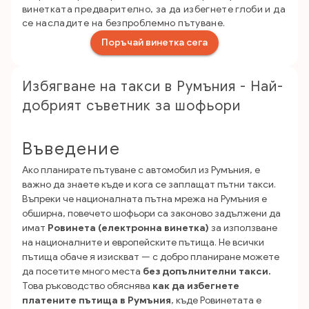
винетката предварително, за да избегнете глоби и да
се насладите на безпроблемно пътуване.
Поръчай винетка сега
Избягване на такси в Румъния - Най-
добрият съветник за шофьори
Въведение
Ако планирате пътуване с автомобил из Румъния, е
важно да знаете къде и кога се заплащат пътни такси.
Въпреки че националната пътна мрежа на Румъния е
обширна, повечето шофьори са законово задължени да
имат
Ровинета (електронна винетка)
за използване
на националните и европейските пътища. Не всички
пътища обаче я изискват — с добро планиране можете
да посетите много места
без допълнителни такси.
Това ръководство обяснява
как да избегнете
платените пътища в Румъния
, къде Ровинетата е