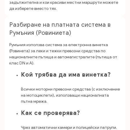
задължителна и кои красиви местни маршрути можете
да изберете вместо тях.
Разбиране на платната система в
Румъния (Ровиниета)
Румъния използва система за електронна винетка
(Ровинета) за леки и тежки превозни средства по
националните пътища и автомагистралите (пътища от
клас DN и A).
Кой трябва да има винетка?
Всички моторни превозни средства (с изключение
на мотоциклети), използващи националната
пътна мрежа.
Как се проверява?
Чрез автоматични камери и полицейски патрули.