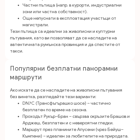
Частни пътища (напр. в курорти, индустриални
зони или частна собственост).
Още непуснати в експлоатация участъци от
магистрали.
Тези пътища са идеални за живописни и културни
пътувания, като ви позволяват да се насладите на
автентичната румънска провинция и да спестите от
такси.
Популярни безплатни панорамни
маршрути
Ако искате да се насладите на живописни пътувания
без винетка, разгледайте тези варианти:
DN7C (Трансфъгърашко шосе) – частично
безплатен по време на сезона.
Проходът Рукър–Бран – свързва окръзите Брашов и
Арджеш, безплатен и с невероятни гледки.
Маршрут през планините Апусени (чрез Бейуш–
Къмпени) – идеален за любителите на природата.