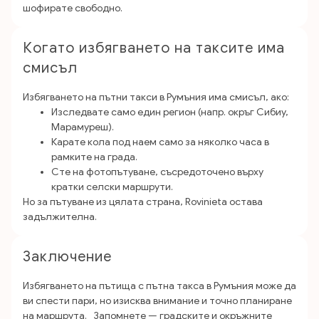
шофирате свободно.
Когато избягването на таксите има
смисъл
Избягването на пътни такси в Румъния има смисъл, ако:
Изследвате само един регион (напр. окръг Сибиу,
Марамуреш).
Карате кола под наем само за няколко часа в
рамките на града.
Сте на фотопътуване, съсредоточено върху
кратки селски маршрути.
Но за пътуване из цялата страна, Rovinieta остава
задължителна.
Заключение
Избягването на пътища с пътна такса в Румъния може да
ви спести пари, но изисква внимание и точно планиране
на маршрута. Запомнете — градските и окръжните