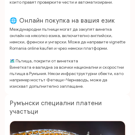
които правят проверките чести и автоматизирани.
🌐 Онлайн покупка на вашия език
Международни пътници могат да закупят винетка
онлайн на няколко езика, включително английски,
немски, френски и унгарски. Може да направите vignette
Romania online kaufen и чрез немски платформи.
🗺️ Пътища, покрити от винетката
Винетката е валидна за всички национални и скоростни
пътища в Румъния. Някои инфраструктурни обекти, като
например мостът Фетещи–Чернаводъ, може да
изискват допълнително заплащане.
Румънски специални платени
участъци