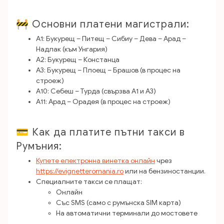
🚧 Основни платени магистрали:
A1: Букурещ – Питещ – Сибиу – Дева – Арад –
Надлак (към Унгария)
A2: Букурещ – Констанца
A3: Букурещ – Плоещ – Брашов (в процес на
строеж)
A10: Себеш – Турда (свързва A1 и A3)
A11: Арад – Орадея (в процес на строеж)
💳 Как да платите пътни такси в
Румъния:
Купете електронна винетка онлайн
чрез
https://evignetteromania.ro
или на бензиностанции.
Специалните такси се плащат:
Онлайн
Със SMS (само с румънска SIM карта)
На автоматични терминали до мостовете