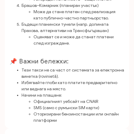
Брашов–Комарник (планиран участък)
Може да стане платен след реализация
като публично-частно партньорство.
Бъдещи планински тунели (напр. долината
Прахова, алтернативи на Трансфъгърашан)
Оценяват се и може да станат платени
след изграждане.
📌 Важни бележки:
Тези такси не са част от системата за електронна
винетка (rovinietă).
Избягвайте глоби като платите предварително
или веднага на място.
Начини на плащане:
Официалният уебсайт на CNAIR
SMS (само с румънски SIM карти)
Оторизирани бензиностанции или онлайн
платформи