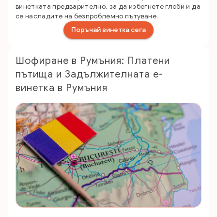
винетката предварително, за да избегнете глоби и да
се насладите на безпроблемно пътуване.
Поръчай винетка сега
Шофиране в Румъния: Платени
пътища и Задължителната е-
винетка в Румъния