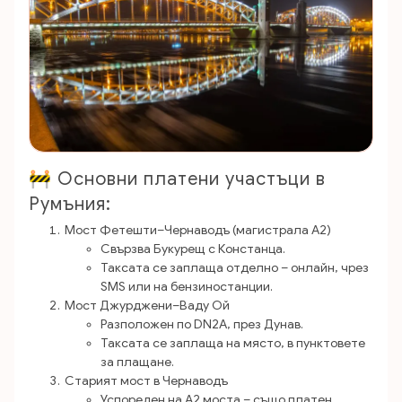
🚧 Основни платени участъци в
Румъния:
Мост Фетешти–Чернаводъ (магистрала A2)
Свързва Букурещ с Констанца.
Таксата се заплаща отделно – онлайн, чрез
SMS или на бензиностанции.
Мост Джурджени–Ваду Ой
Разположен по DN2A, през Дунав.
Таксата се заплаща на място, в пунктовете
за плащане.
Старият мост в Чернаводъ
Успореден на A2 моста – също платен.