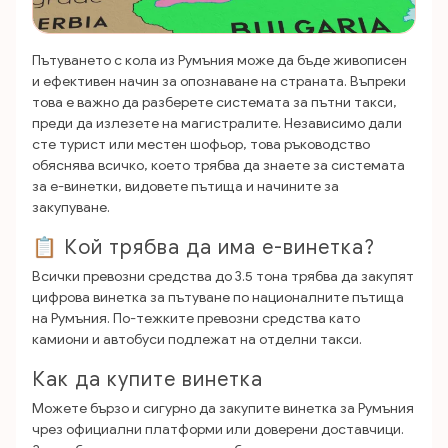
Пътуването с кола из Румъния може да бъде живописен
и ефективен начин за опознаване на страната. Въпреки
това е важно да разберете системата за пътни такси,
преди да излезете на магистралите. Независимо дали
сте турист или местен шофьор, това ръководство
обяснява всичко, което трябва да знаете за системата
за е-винетки, видовете пътища и начините за
закупуване.
📋 Кой трябва да има е-винетка?
Всички превозни средства до 3.5 тона трябва да закупят
цифрова винетка за пътуване по националните пътища
на Румъния. По-тежките превозни средства като
камиони и автобуси подлежат на отделни такси.
Как да купите винетка
Можете бързо и сигурно да закупите винетка за Румъния
чрез официални платформи или доверени доставчици.