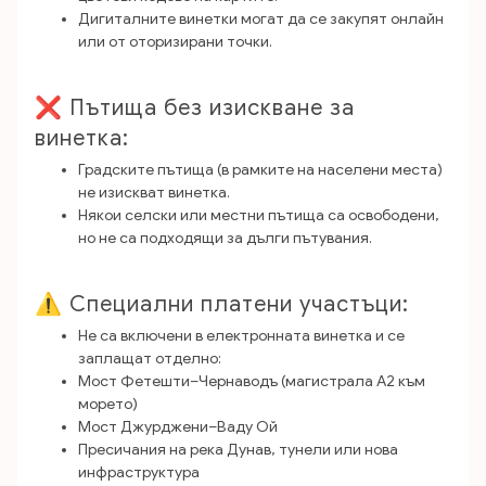
Дигиталните винетки могат да се закупят онлайн
или от оторизирани точки.
❌ Пътища без изискване за
винетка:
Градските пътища (в рамките на населени места)
не изискват винетка.
Някои селски или местни пътища са освободени,
но не са подходящи за дълги пътувания.
⚠️ Специални платени участъци:
Не са включени в електронната винетка и се
заплащат отделно:
Мост Фетешти–Чернаводъ (магистрала A2 към
морето)
Мост Джурджени–Ваду Ой
Пресичания на река Дунав, тунели или нова
инфраструктура