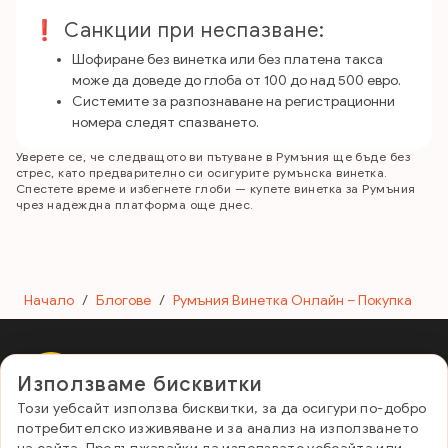
❗ Санкции при неспазване:
Шофиране без винетка или без платена такса
може да доведе до глоба от 100 до над 500 евро.
Системите за разпознаване на регистрационни
номера следят спазването.
Уверете се, че следващото ви пътуване в Румъния ще бъде без
стрес, като предварително си осигурите румънска винетка.
Спестете време и избегнете глоби — купете винетка за Румъния
чрез надеждна платформа още днес.
Начало
/
Блогове
/
Румъния Винетка Онлайн – Покупка
Използваме бисквитки
E-Vignette Romania
Този уебсайт използва бисквитки, за да осигури по-добро
Полезни връзки
потребителско изживяване и за анализ на използването
Контакт и ЧЗВ