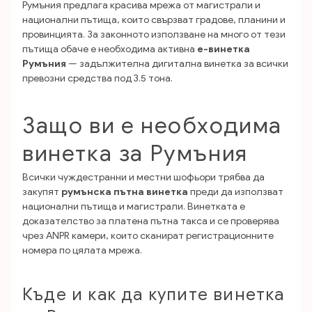
Румъния предлага красива мрежа от магистрали и
национални пътища, които свързват градове, планини и
провинцията. За законното използване на много от тези
пътища обаче е необходима активна
е-винетка
Румъния
— задължителна дигитална винетка за всички
превозни средства под 3.5 тона.
Защо ви е необходима
винетка за Румъния
Всички чуждестранни и местни шофьори трябва да
закупят
румънска пътна винетка
преди да използват
национални пътища и магистрали. Винетката е
доказателство за платена пътна такса и се проверява
чрез ANPR камери, които сканират регистрационните
номера по цялата мрежа.
Къде и как да купите винетка