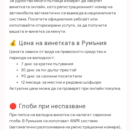
За удобство много пътници избират да закупят
винетката онлайн, като регистрационният номер на
автомобила автоматично се въвежда в националната
система. Посетете официалния уебсайт или
използвайте оторизирани услуги, за да получите
вашата е-винетка за минути.
💰 Цена на винетката в Румъния
Цената зависи от вида на превозното средство и
периода на валидност:
7 дни: за кратки пътувания
30 дни: за по-дълъг престой
90 дни: за сезонни посетители
12 месеца: за местни и редовни шофьори
Актуални цени може да се проверят при онлайн покупка.
🛑 Глоби при неспазване
При липса на валидна винетка се налагат сериозни
глоби. В Румъния се използват ANPR системи
(автоматично разпознаване на регистрационни номера),