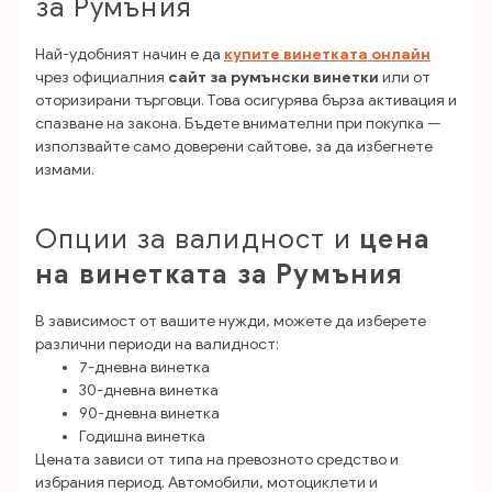
за Румъния
Най-удобният начин е да
купите винетката онлайн
чрез официалния
сайт за румънски винетки
или от
оторизирани търговци. Това осигурява бърза активация и
спазване на закона. Бъдете внимателни при покупка —
използвайте само доверени сайтове, за да избегнете
измами.
Опции за валидност и
цена
на винетката за Румъния
В зависимост от вашите нужди, можете да изберете
различни периоди на валидност:
7-дневна винетка
30-дневна винетка
90-дневна винетка
Годишна винетка
Цената зависи от типа на превозното средство и
избрания период. Автомобили, мотоциклети и