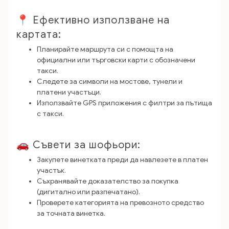
📍 Ефективно използване на
картата:
Планирайте маршрута си с помощта на
официални или търговски карти с обозначени
такси.
Следете за символи на мостове, тунели и
платени участъци.
Използвайте GPS приложения с филтри за пътища
с такси.
🚗 Съвети за шофьори:
Закупете винетката преди да навлезете в платен
участък.
Съхранявайте доказателство за покупка
(дигитално или разпечатано).
Проверете категорията на превозното средство
за точната винетка.