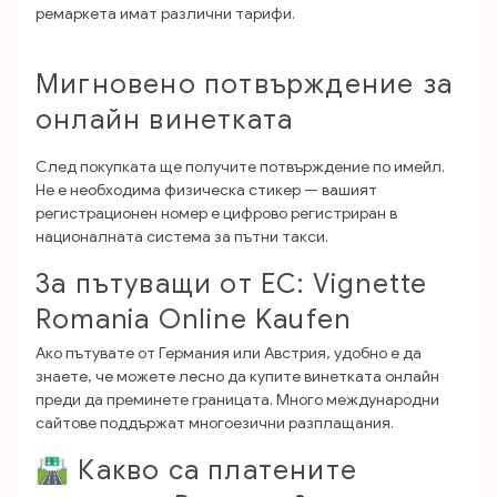
ремаркета имат различни тарифи.
Мигновено потвърждение за
онлайн винетката
След покупката ще получите потвърждение по имейл.
Не е необходима физическа стикер — вашият
регистрационен номер е цифрово регистриран в
националната система за пътни такси.
За пътуващи от ЕС: Vignette
Romania Online Kaufen
Ако пътувате от Германия или Австрия, удобно е да
знаете, че можете лесно да купите винетката онлайн
преди да преминете границата. Много международни
сайтове поддържат многоезични разплащания.
🛣️ Какво са платените