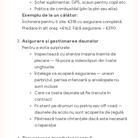
Șofer suplimentar, GPS, scaun pentru copil etc.
Politica de combustibil (plin la plin sau alta)
Exemplu de la un călător:
Închiriere pentru 5 zile: €318 cu asigurare completă.
Predare în alt oraș: +€162. Fără asigurare: ~ €390.
Asigurare și gestionarea daunelor
Pentru a evita surprizele:
Inspectează cu atenție mașina înainte de
plecare — fă poze și videoclipuri din toate
unghiurile
Înțelege ce acoperă asigurarea — uneori
parbrizul, partea inferioară și anvelopele nu
sunt incluse
Cere ca toate daunele să fie trecute în
contract
Fii atent pe drumuri cu pietriș sau off-road —
daunele de acolo nu sunt acoperite de regulă
Păstrează toate chitanțele dacă este necesară
o reparație