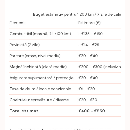
Buget estimativ pentru 1.200 km / 7 zile de călătorie
Element
Estimare (€)
Combustibil (mașină, 7 L/100 km)
~ €135 – €150
Rovinietă (7 zile)
~ €14 – €25
Parcare (orașe, nivel mediu)
€20 – €40
Mașină închiriată (clasă medie)
€200 – €300 (inclusiv asigu
Asigurare suplimentară / protecție
€20 – €40
Taxe de drum / locale ocazionale
€5 – €20
Cheltuieli neprevăzute / diverse
€20 – €30
Total estimat
€400 – €550