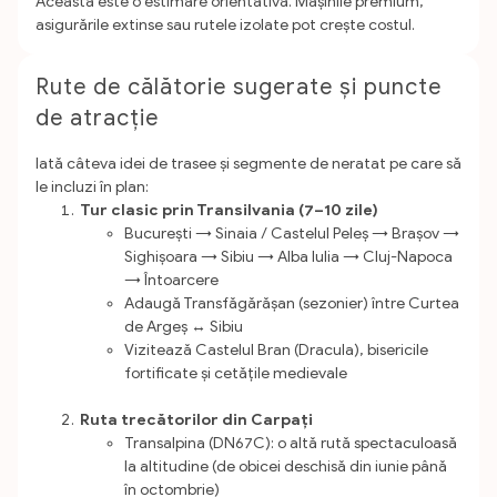
Aceasta este o estimare orientativă. Mașinile premium,
asigurările extinse sau rutele izolate pot crește costul.
Rute de călătorie sugerate și puncte
de atracție
Iată câteva idei de trasee și segmente de neratat pe care să
le incluzi în plan:
Tur clasic prin Transilvania (7–10 zile)
București → Sinaia / Castelul Peleș → Brașov →
Sighișoara → Sibiu → Alba Iulia → Cluj-Napoca
→ Întoarcere
Adaugă Transfăgărășan (sezonier) între Curtea
de Argeș ↔ Sibiu
Vizitează Castelul Bran (Dracula), bisericile
fortificate și cetățile medievale
Ruta trecătorilor din Carpați
Transalpina (DN67C): o altă rută spectaculoasă
la altitudine (de obicei deschisă din iunie până
în octombrie)