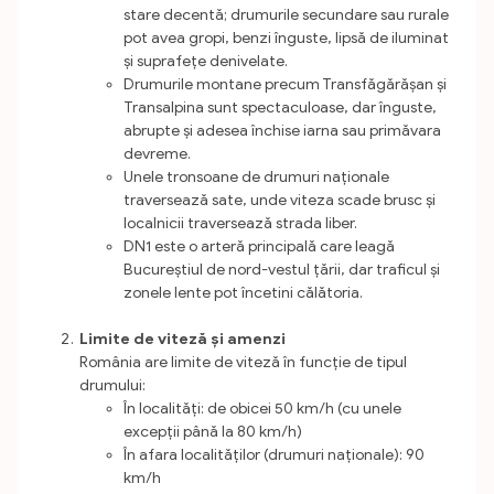
stare decentă; drumurile secundare sau rurale
pot avea gropi, benzi înguste, lipsă de iluminat
și suprafețe denivelate.
Drumurile montane precum Transfăgărășan și
Transalpina sunt spectaculoase, dar înguste,
abrupte și adesea închise iarna sau primăvara
devreme.
Unele tronsoane de drumuri naționale
traversează sate, unde viteza scade brusc și
localnicii traversează strada liber.
DN1 este o arteră principală care leagă
Bucureștiul de nord-vestul țării, dar traficul și
zonele lente pot încetini călătoria.
Limite de viteză și amenzi
România are limite de viteză în funcție de tipul
drumului:
În localități: de obicei 50 km/h (cu unele
excepții până la 80 km/h)
În afara localităților (drumuri naționale): 90
km/h