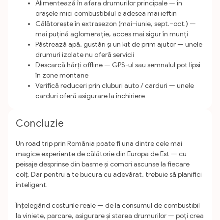
Alimentează în afara drumurilor principale — în
orașele mici combustibilul e adesea mai ieftin
Călătorește în extrasezon (mai–iunie, sept.–oct.) —
mai puțină aglomerație, acces mai sigur în munți
Păstrează apă, gustări și un kit de prim ajutor — unele
drumuri izolate nu oferă servicii
Descarcă hărți offline — GPS-ul sau semnalul pot lipsi
în zone montane
Verifică reduceri prin cluburi auto / carduri — unele
carduri oferă asigurare la închiriere
Concluzie
Un road trip prin România poate fi una dintre cele mai
magice experiențe de călătorie din Europa de Est — cu
peisaje desprinse din basme și comori ascunse la fiecare
colț. Dar pentru a te bucura cu adevărat, trebuie să planifici
inteligent.
Înțelegând costurile reale — de la consumul de combustibil
la viniete, parcare, asigurare și starea drumurilor — poți crea