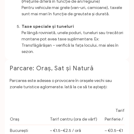
(Prețurile diferă în funcție de an/regiune)
Pentru vehicule mai grele (van-uri, camioane), taxele
sunt mai mari în funcție de greutate și durată.
Taxe speciale și tuneluri
Pe lângă rovinietă, unele poduri, tuneluri sau trecători
montane pot avea taxe suplimentare. Ex:
Transfăgărășan – verifică la fața locului, mai ales în
sezon.
Parcare: Oraș, Sat și Natură
Parcarea este adesea o provocare în orașele vechi sau
zonele turistice aglomerate. Iată la ce să te aștepți:
Tarife de
Oraș
Tarif centru (ora de vârf)
Periferie / sear
București
~ €1.5–€2.5 / oră
~ €0.5–€1