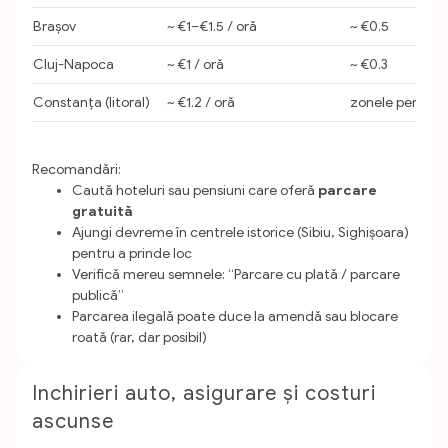
Brașov
~ €1–€1.5 / oră
~ €0.5
Cluj-Napoca
~ €1 / oră
~ €0.3
Constanța (litoral)
~ €1.2 / oră
zonele periferi
Recomandări:
Caută hoteluri sau pensiuni care oferă
parcare
gratuită
Ajungi devreme în centrele istorice (Sibiu, Sighișoara)
pentru a prinde loc
Verifică mereu semnele: “Parcare cu plată / parcare
publică”
Parcarea ilegală poate duce la amendă sau blocare
roată (rar, dar posibil)
Inchirieri auto, asigurare și costuri
ascunse