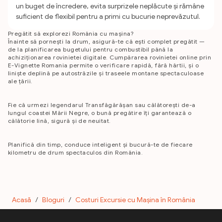
un buget de încredere, evita surprizele neplăcute și rămâne
suficient de flexibil pentru a primi cu bucurie neprevăzutul.
Pregătit să explorezi România cu mașina?
Înainte să pornești la drum, asigură-te că ești complet pregătit —
de la planificarea bugetului pentru combustibil până la
achiziționarea rovinietei digitale. Cumpărarea rovinietei online prin
E-Vignette Romania permite o verificare rapidă, fără hârtii, și o
liniște deplină pe autostrăzile și traseele montane spectaculoase
ale țării.
Fie că urmezi legendarul Transfăgărășan sau călătorești de-a
lungul coastei Mării Negre, o bună pregătire îți garantează o
călătorie lină, sigură și de neuitat.
Planifică din timp, conduce inteligent și bucură-te de fiecare
kilometru de drum spectaculos din România.
Acasă
/
Bloguri
/
Costuri Excursie cu Mașina în România