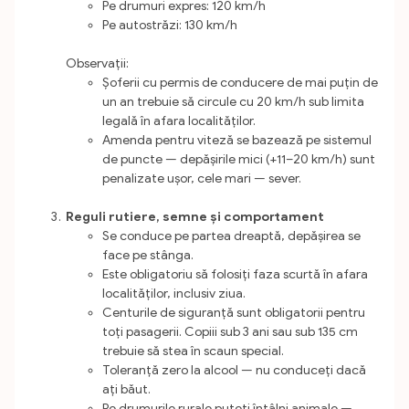
Pe drumuri expres: 120 km/h
Pe autostrăzi: 130 km/h
Observații:
Șoferii cu permis de conducere de mai puțin de
un an trebuie să circule cu 20 km/h sub limita
legală în afara localităților.
Amenda pentru viteză se bazează pe sistemul
de puncte — depășirile mici (+11–20 km/h) sunt
penalizate ușor, cele mari — sever.
Reguli rutiere, semne și comportament
Se conduce pe partea dreaptă, depășirea se
face pe stânga.
Este obligatoriu să folosiți faza scurtă în afara
localităților, inclusiv ziua.
Centurile de siguranță sunt obligatorii pentru
toți pasagerii. Copiii sub 3 ani sau sub 135 cm
trebuie să stea în scaun special.
Toleranță zero la alcool — nu conduceți dacă
ați băut.
Pe drumurile rurale puteți întâlni animale —