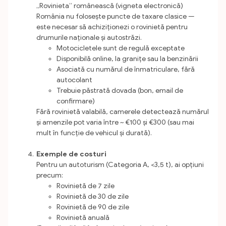
„Rovinieta” românească (vigneta electronică)
România nu folosește puncte de taxare clasice —
este necesar să achiziționezi o rovinietă pentru
drumurile naționale și autostrăzi.
Motocicletele sunt de regulă exceptate
Disponibilă online, la granițe sau la benzinării
Asociată cu numărul de înmatriculare, fără
autocolant
Trebuie păstrată dovada (bon, email de
confirmare)
Fără rovinietă valabilă, camerele detectează numărul
și amenzile pot varia între ~ €100 și €300 (sau mai
mult în funcție de vehicul și durată).
Exemple de costuri
Pentru un autoturism (Categoria A, <3,5 t), ai opțiuni
precum:
Rovinietă de 7 zile
Rovinietă de 30 de zile
Rovinietă de 90 de zile
Rovinietă anuală