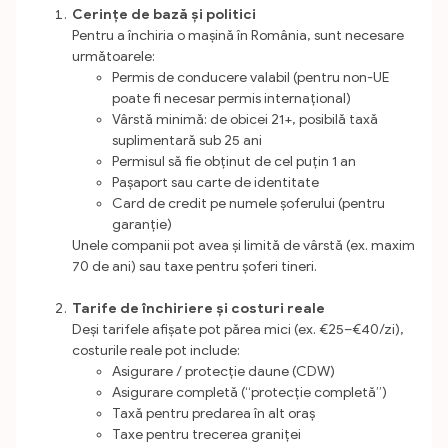
Cerințe de bază și politici
Pentru a închiria o mașină în România, sunt necesare
următoarele:
Permis de conducere valabil (pentru non-UE
poate fi necesar permis internațional)
Vârstă minimă: de obicei 21+, posibilă taxă
suplimentară sub 25 ani
Permisul să fie obținut de cel puțin 1 an
Pașaport sau carte de identitate
Card de credit pe numele șoferului (pentru
garanție)
Unele companii pot avea și limită de vârstă (ex. maxim
70 de ani) sau taxe pentru șoferi tineri.
Tarife de închiriere și costuri reale
Deși tarifele afișate pot părea mici (ex. €25–€40/zi),
costurile reale pot include:
Asigurare / protecție daune (CDW)
Asigurare completă (“protecție completă”)
Taxă pentru predarea în alt oraș
Taxe pentru trecerea graniței