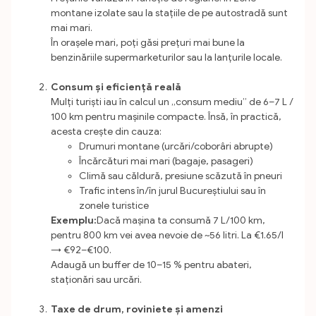
montane izolate sau la stațiile de pe autostradă sunt
mai mari.
În orașele mari, poți găsi prețuri mai bune la
benzinăriile supermarketurilor sau la lanțurile locale.
Consum și eficiență reală
Mulți turiști iau în calcul un „consum mediu” de 6–7 L /
100 km pentru mașinile compacte. Însă, în practică,
acesta crește din cauza:
Drumuri montane (urcări/coborâri abrupte)
Încărcături mai mari (bagaje, pasageri)
Climă sau căldură, presiune scăzută în pneuri
Trafic intens în/în jurul Bucureștiului sau în
zonele turistice
Exemplu:
Dacă mașina ta consumă 7 L/100 km,
pentru 800 km vei avea nevoie de ~56 litri. La €1.65/l
→ €92–€100.
Adaugă un buffer de 10–15 % pentru abateri,
staționări sau urcări.
Taxe de drum, roviniete și amenzi