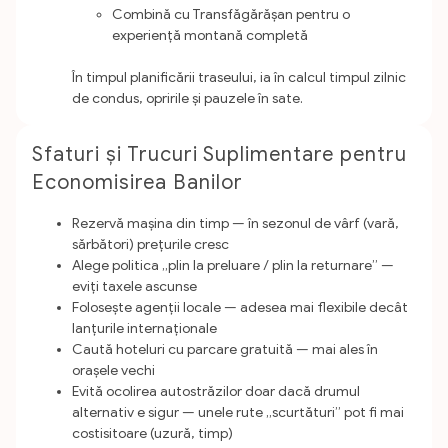
Combină cu Transfăgărășan pentru o
experiență montană completă
În timpul planificării traseului, ia în calcul timpul zilnic
de condus, opririle și pauzele în sate.
Sfaturi și Trucuri Suplimentare pentru
Economisirea Banilor
Rezervă mașina din timp — în sezonul de vârf (vară,
sărbători) prețurile cresc
Alege politica „plin la preluare / plin la returnare” —
eviți taxele ascunse
Folosește agenții locale — adesea mai flexibile decât
lanțurile internaționale
Caută hoteluri cu parcare gratuită — mai ales în
orașele vechi
Evită ocolirea autostrăzilor doar dacă drumul
alternativ e sigur — unele rute „scurtături” pot fi mai
costisitoare (uzură, timp)