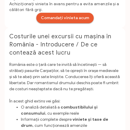
Achiziționați vinieta în avans pentru a evita amenzile și a
călători fără griji.
Comandați vinieta acum
Costurile unei excursii cu mașina în
România - Introducere / De ce
contează acest lucru
România este o țară care te invită să încetinești — să
străbați pasurile Carpaților, să te oprești în orașe medievale
și să te abați prin sate liniștite. Conducerea îți oferă această
libertate. Dar romantismul drumului deschis poate fi umbrit
de costuri neașteptate dacă nu te pregătești.
În acest ghid extins vei găsi:
O analiză detaliată a
combustibilului și
consumului
, cu exemple reale
Informații complete despre
viniete și taxe de
drum
, cum funcționează amenzile