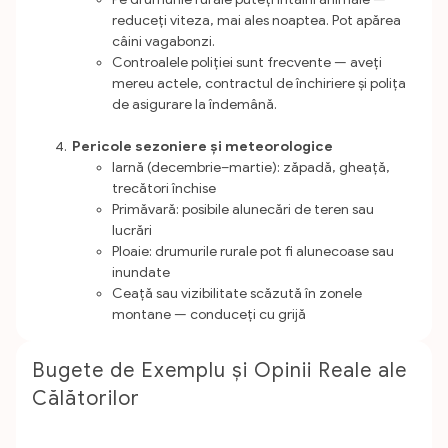
reduceți viteza, mai ales noaptea. Pot apărea
câini vagabonzi.
Controalele poliției sunt frecvente — aveți
mereu actele, contractul de închiriere și polița
de asigurare la îndemână.
Pericole sezoniere și meteorologice
Iarnă (decembrie–martie): zăpadă, gheață,
trecători închise
Primăvară: posibile alunecări de teren sau
lucrări
Ploaie: drumurile rurale pot fi alunecoase sau
inundate
Ceață sau vizibilitate scăzută în zonele
montane — conduceți cu grijă
Bugete de Exemplu și Opinii Reale ale
Călătorilor