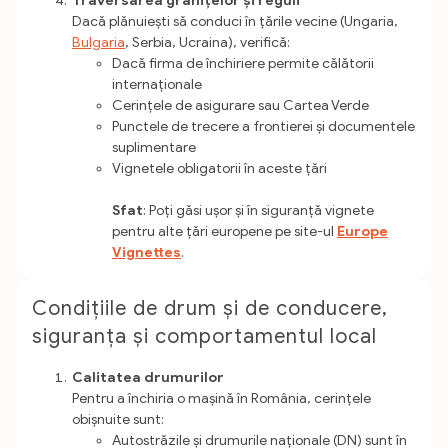
Traversarea granițelor și reguli
Dacă plănuiești să conduci în țările vecine (Ungaria,
Bulgaria
, Serbia, Ucraina), verifică:
Dacă firma de închiriere permite călătorii
internaționale
Cerințele de asigurare sau Cartea Verde
Punctele de trecere a frontierei și documentele
suplimentare
Vignetele obligatorii în aceste țări
Sfat
: Poți găsi ușor și în siguranță vignete
pentru alte țări europene pe site-ul
Europe
Vignettes
.
Condițiile de drum și de conducere,
siguranța și comportamentul local
Calitatea drumurilor
Pentru a închiria o mașină în România, cerințele
obișnuite sunt:
Autostrăzile și drumurile naționale (DN) sunt în