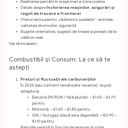
Realitatea parcării în orașe mari și zone izolate
Detalii despre
închirierea mașinilor, asigurări și
reguli de trecere a frontierei
Sfaturi extra pentru „războinicii șoselelor”: animale,
calitatea drumurilor, siguranță
Bugete orientative, sugestii de trasee și povești de la
călători reali
Hai să începem.
Combustibil și Consum: La ce să te
aștepți
Prețuri și fluctuații ale carburanților
În 2025 (sau conform tendințelor recente), te poți
aștepta la:
Benzină (95 RON / fără plumb): ~ €1.50 – €1.70
pe litru
Motorină: ~ €1.60 – €1.80 pe litru
GPL / Autogaz (dacă este disponibil): ~ €0.90 –
€1.10 pe litru
Prețurile variază în funcție de regiune: în zone