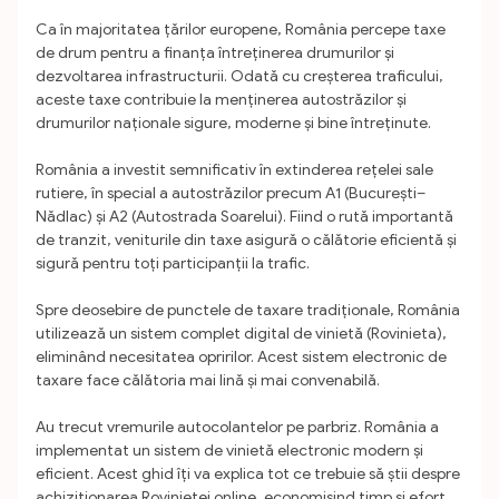
Ca în majoritatea țărilor europene, România percepe taxe
de drum pentru a finanța întreținerea drumurilor și
dezvoltarea infrastructurii. Odată cu creșterea traficului,
aceste taxe contribuie la menținerea autostrăzilor și
drumurilor naționale sigure, moderne și bine întreținute.
România a investit semnificativ în extinderea rețelei sale
rutiere, în special a autostrăzilor precum A1 (București–
Nădlac) și A2 (Autostrada Soarelui). Fiind o rută importantă
de tranzit, veniturile din taxe asigură o călătorie eficientă și
sigură pentru toți participanții la trafic.
Spre deosebire de punctele de taxare tradiționale, România
utilizează un sistem complet digital de vinietă (Rovinieta),
eliminând necesitatea opririlor. Acest sistem electronic de
taxare face călătoria mai lină și mai convenabilă.
Au trecut vremurile autocolantelor pe parbriz. România a
implementat un sistem de vinietă electronic modern și
eficient. Acest ghid îți va explica tot ce trebuie să știi despre
achiziționarea Rovinietei online, economisind timp și efort.