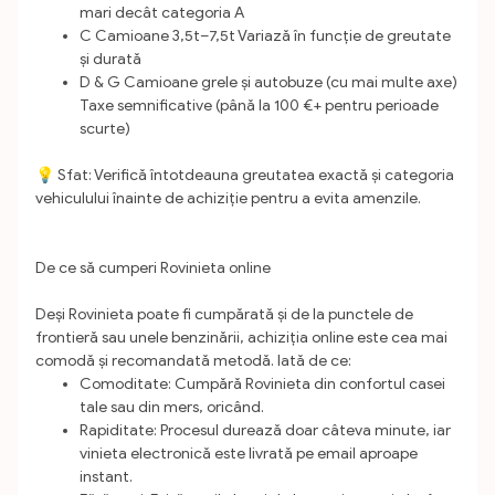
mari decât categoria A
C Camioane 3,5t–7,5t Variază în funcție de greutate
și durată
D & G Camioane grele și autobuze (cu mai multe axe)
Taxe semnificative (până la 100 €+ pentru perioade
scurte)
💡 Sfat: Verifică întotdeauna greutatea exactă și categoria
vehiculului înainte de achiziție pentru a evita amenzile.
De ce să cumperi Rovinieta online
Deși Rovinieta poate fi cumpărată și de la punctele de
frontieră sau unele benzinării, achiziția online este cea mai
comodă și recomandată metodă. Iată de ce:
Comoditate: Cumpără Rovinieta din confortul casei
tale sau din mers, oricând.
Rapiditate: Procesul durează doar câteva minute, iar
vinieta electronică este livrată pe email aproape
instant.