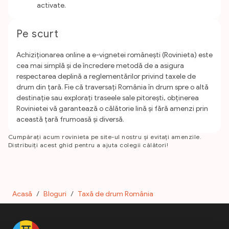
activate.
Pe scurt
Achiziționarea online a e-vignetei românești (Rovinieta) este
cea mai simplă și de încredere metodă de a asigura
respectarea deplină a reglementărilor privind taxele de
drum din țară. Fie că traversați România în drum spre o altă
destinație sau explorați traseele sale pitorești, obținerea
Rovinietei vă garantează o călătorie lină și fără amenzi prin
această țară frumoasă și diversă.
Cumpărați acum rovinieta pe site-ul nostru și evitați amenzile.
Distribuiți acest ghid pentru a ajuta colegii călători!
Acasă
/
Bloguri
/
Taxă de drum România