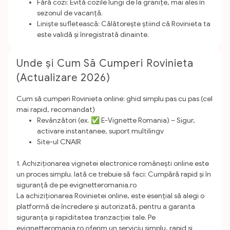
Fără cozi: Evită cozile lungi de la granițe, mai ales în
sezonul de vacanță.
Liniște sufletească: Călătorește știind că Rovinieta ta
este validă și înregistrată dinainte.
Unde și Cum Să Cumperi Rovinieta
(Actualizare 2026)
Cum să cumperi Rovinieta online: ghid simplu pas cu pas (cel
mai rapid, recomandat)
Revânzători (ex. ✅ E-Vignette Romania) – Sigur,
activare instantanee, suport multilingv
Site-ul CNAIR
1. Achiziționarea vignetei electronice românești online este
un proces simplu. Iată ce trebuie să faci: Cumpără rapid și în
siguranță de pe
evignetteromania.ro
La achiziționarea Rovinietei online, este esențial să alegi o
platformă de încredere și autorizată, pentru a garanta
siguranța și rapiditatea tranzacției tale. Pe
evignetteromania.ro oferim un serviciu simplu, rapid și