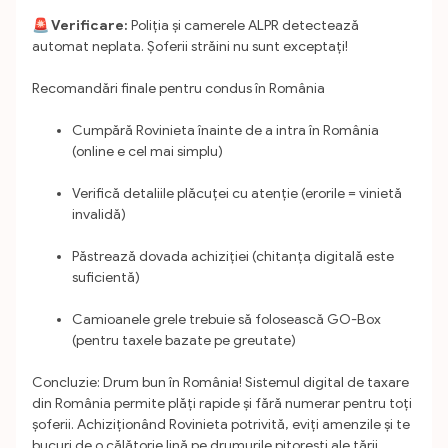
🚨 Verificare:
Poliția și camerele ALPR detectează
automat neplata. Șoferii străini nu sunt exceptați!
Recomandări finale pentru condus în România
Cumpără Rovinieta înainte de a intra în România
(online e cel mai simplu)
Verifică detaliile plăcuței cu atenție (erorile = vinietă
invalidă)
Păstrează dovada achiziției (chitanța digitală este
suficientă)
Camioanele grele trebuie să folosească GO-Box
(pentru taxele bazate pe greutate)
Concluzie: Drum bun în România!
Sistemul digital de taxare
din România permite plăți rapide și fără numerar pentru toți
șoferii. Achiziționând Rovinieta potrivită, eviți amenzile și te
bucuri de o călătorie lină pe drumurile pitorești ale țării.