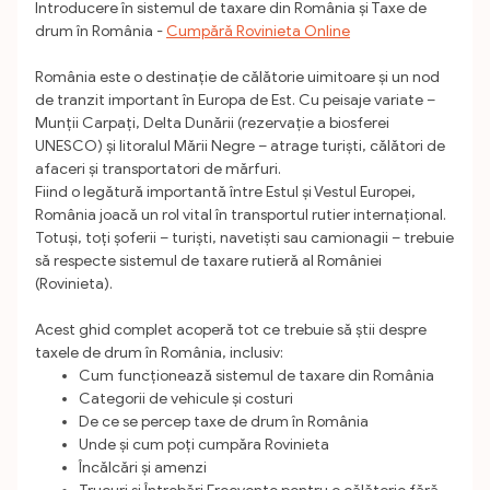
Introducere în sistemul de taxare din România și Taxe de
drum în România -
Cumpără Rovinieta Online
România este o destinație de călătorie uimitoare și un nod
de tranzit important în Europa de Est. Cu peisaje variate –
Munții Carpați, Delta Dunării (rezervație a biosferei
UNESCO) și litoralul Mării Negre – atrage turiști, călători de
afaceri și transportatori de mărfuri.
Fiind o legătură importantă între Estul și Vestul Europei,
România joacă un rol vital în transportul rutier internațional.
Totuși, toți șoferii – turiști, navetiști sau camionagii – trebuie
să respecte sistemul de taxare rutieră al României
(Rovinieta).
Acest ghid complet acoperă tot ce trebuie să știi despre
taxele de drum în România, inclusiv:
Cum funcționează sistemul de taxare din România
Categorii de vehicule și costuri
De ce se percep taxe de drum în România
Unde și cum poți cumpăra Rovinieta
Încălcări și amenzi