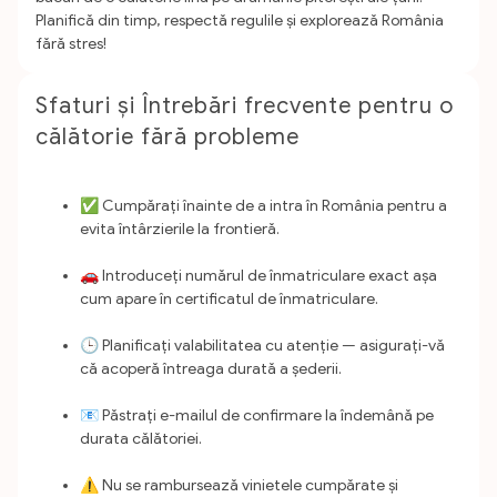
Planifică din timp, respectă regulile și explorează România
fără stres!
Sfaturi și Întrebări frecvente pentru o
călătorie fără probleme
✅ Cumpărați înainte de a intra în România pentru a
evita întârzierile la frontieră.
🚗 Introduceți numărul de înmatriculare exact așa
cum apare în certificatul de înmatriculare.
🕒 Planificați valabilitatea cu atenție — asigurați-vă
că acoperă întreaga durată a șederii.
📧 Păstrați e-mailul de confirmare la îndemână pe
durata călătoriei.
⚠️ Nu se rambursează vinietele cumpărate și