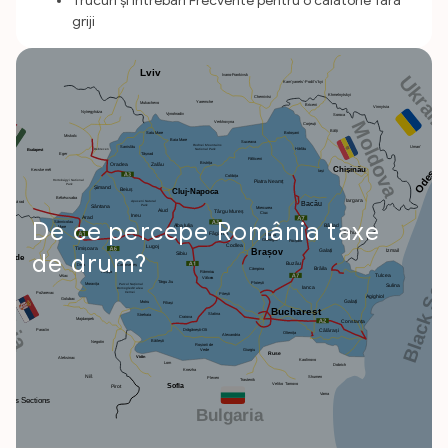
Trucuri și Întrebări Frecvente pentru o călătorie fără
griji
De ce percepe România taxe
de drum?