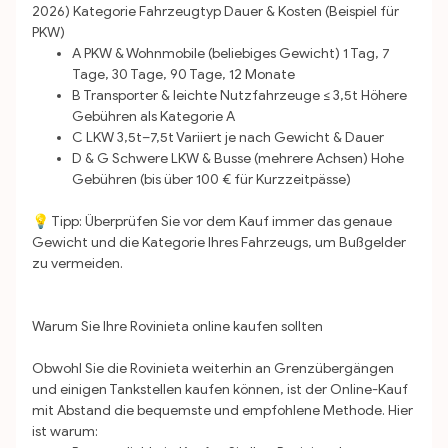
2026)
Kategorie Fahrzeugtyp Dauer & Kosten (Beispiel für
PKW)
A PKW & Wohnmobile (beliebiges Gewicht) 1 Tag, 7
Tage, 30 Tage, 90 Tage, 12 Monate
B Transporter & leichte Nutzfahrzeuge ≤ 3,5t Höhere
Gebühren als Kategorie A
C LKW 3,5t–7,5t Variiert je nach Gewicht & Dauer
D & G Schwere LKW & Busse (mehrere Achsen) Hohe
Gebühren (bis über 100 € für Kurzzeitpässe)
💡 Tipp: Überprüfen Sie vor dem Kauf immer das genaue
Gewicht und die Kategorie Ihres Fahrzeugs, um Bußgelder
zu vermeiden.
Warum Sie Ihre Rovinieta online kaufen sollten
Obwohl Sie die Rovinieta weiterhin an Grenzübergängen
und einigen Tankstellen kaufen können, ist der Online-Kauf
mit Abstand die bequemste und empfohlene Methode. Hier
ist warum: