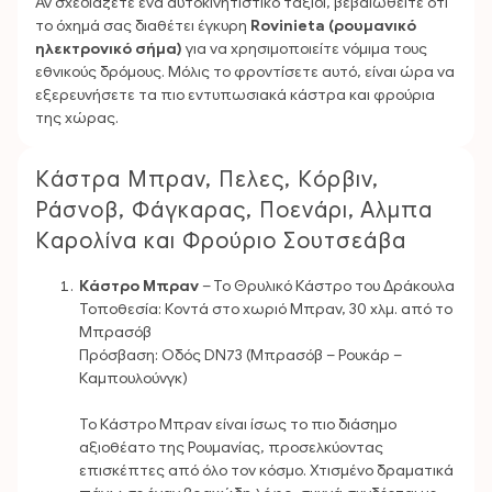
Αν σχεδιάζετε ένα αυτοκινητιστικό ταξίδι, βεβαιωθείτε ότι
το όχημά σας διαθέτει έγκυρη
Rovinieta (ρουμανικό
ηλεκτρονικό σήμα)
για να χρησιμοποιείτε νόμιμα τους
εθνικούς δρόμους. Μόλις το φροντίσετε αυτό, είναι ώρα να
εξερευνήσετε τα πιο εντυπωσιακά κάστρα και φρούρια
της χώρας.
Κάστρα Μπραν, Πελες, Κόρβιν,
Ράσνοβ, Φάγκαρας, Ποενάρι, Αλμπα
Καρολίνα και Φρούριο Σουτσεάβα
Κάστρο Μπραν
– Το Θρυλικό Κάστρο του Δράκουλα
Τοποθεσία: Κοντά στο χωριό Μπραν, 30 χλμ. από το
Μπρασόβ
Πρόσβαση: Οδός DN73 (Μπρασόβ – Ρουκάρ –
Καμπουλούνγκ)
Το Κάστρο Μπραν είναι ίσως το πιο διάσημο
αξιοθέατο της Ρουμανίας, προσελκύοντας
επισκέπτες από όλο τον κόσμο. Χτισμένο δραματικά