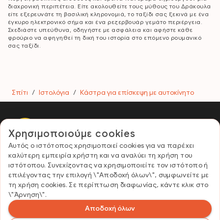
διαχρονική περιπέτεια. Είτε ακολουθείτε τους μύθους του Δράκουλα
είτε εξερευνάτε τη βασιλική κληρονομιά, το ταξίδι σας ξεκινά με ένα
έγκυρο ηλεκτρονικό σήμα και ένα ρεζερβουάρ γεμάτο περιέργεια.
Σχεδιάστε υπεύθυνα, οδηγήστε με ασφάλεια και αφήστε κάθε
φρούριο να αφηγηθεί τη δική του ιστορία στο επόμενο ρουμανικό
σας ταξίδι.
Σπίτι
/
Ιστολόγια
/
Κάστρα για επίσκεψη με αυτοκίνητο
Χρησιμοποιούμε cookies
E-Vignette Romania
Αυτός ο ιστότοπος χρησιμοποιεί cookies για να παρέχει
Χρήσιμοι σύνδεσμοι
καλύτερη εμπειρία χρήστη και να αναλύει τη χρήση του
Επικοινωνία και συχνές ερωτήσεις
ιστότοπου. Συνεχίζοντας να χρησιμοποιείτε τον ιστότοπο ή
Πολιτική απορρήτου
επιλέγοντας την επιλογή \"Αποδοχή όλων\", συμφωνείτε με
Όροι και προϋποθέσεις
τη χρήση cookies. Σε περίπτωση διαφωνίας, κάντε κλικ στο
Περίοδοι επικύρωσης και τύποι οχημάτων
\"Άρνηση\".
Επαφές
Αποδοχή όλων
info@globalvignettes.com