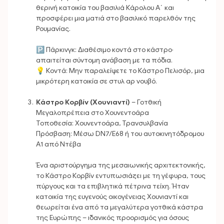
θερινή κατοικία του βασιλιά Κάρολου Α΄ και
προσφέρει μια ματιά στο βασιλικό παρελθόν της
Ρουμανίας.
🅿️ Πάρκινγκ: Διαθέσιμο κοντά στο κάστρο·
απαιτείται σύντομη ανάβαση με τα πόδια.
💡 Κοντά: Μην παραλείψετε το Κάστρο Πελισόρ, μια
μικρότερη κατοικία σε στυλ αρ νουβό.
Κάστρο Κορβίν (Χουνιαντί)
– Γοτθική
Μεγαλοπρέπεια στο Χουνεντοάρα
Τοποθεσία: Χουνεντοάρα, Τρανσυλβανία
Πρόσβαση: Μέσω DN7/E68 ή του αυτοκινητόδρομου
A1 από Ντέβα
Ένα αριστούργημα της μεσαιωνικής αρχιτεκτονικής,
το Κάστρο Κορβίν εντυπωσιάζει με τη γέφυρα, τους
πύργους και τα επιβλητικά πέτρινα τείχη. Ήταν
κατοικία της ευγενούς οικογένειας Χουνιαντί και
θεωρείται ένα από τα μεγαλύτερα γοτθικά κάστρα
της Ευρώπης – ιδανικός προορισμός για όσους