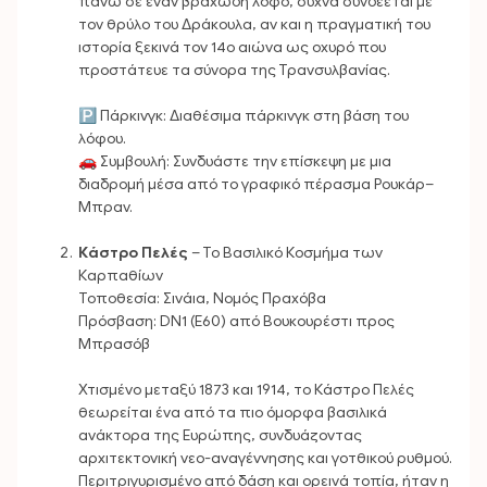
πάνω σε έναν βραχώδη λόφο, συχνά συνδέεται με
τον θρύλο του Δράκουλα, αν και η πραγματική του
ιστορία ξεκινά τον 14ο αιώνα ως οχυρό που
προστάτευε τα σύνορα της Τρανσυλβανίας.
🅿️ Πάρκινγκ: Διαθέσιμα πάρκινγκ στη βάση του
λόφου.
🚗 Συμβουλή: Συνδυάστε την επίσκεψη με μια
διαδρομή μέσα από το γραφικό πέρασμα Ρουκάρ–
Μπραν.
Κάστρο Πελές
– Το Βασιλικό Κοσμήμα των
Καρπαθίων
Τοποθεσία: Σινάια, Νομός Πραχόβα
Πρόσβαση: DN1 (E60) από Βουκουρέστι προς
Μπρασόβ
Χτισμένο μεταξύ 1873 και 1914, το Κάστρο Πελές
θεωρείται ένα από τα πιο όμορφα βασιλικά
ανάκτορα της Ευρώπης, συνδυάζοντας
αρχιτεκτονική νεο-αναγέννησης και γοτθικού ρυθμού.
Περιτριγυρισμένο από δάση και ορεινά τοπία, ήταν η