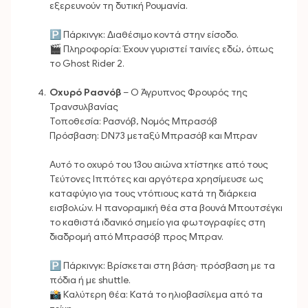
εξερευνούν τη δυτική Ρουμανία.
🅿️ Πάρκινγκ: Διαθέσιμο κοντά στην είσοδο.
🎬 Πληροφορία: Έχουν γυριστεί ταινίες εδώ, όπως
το Ghost Rider 2.
Οχυρό Ρασνόβ
– Ο Άγρυπνος Φρουρός της
Τρανσυλβανίας
Τοποθεσία: Ρασνόβ, Νομός Μπρασόβ
Πρόσβαση: DN73 μεταξύ Μπρασόβ και Μπραν
Αυτό το οχυρό του 13ου αιώνα χτίστηκε από τους
Τεύτονες Ιππότες και αργότερα χρησίμευσε ως
καταφύγιο για τους ντόπιους κατά τη διάρκεια
εισβολών. Η πανοραμική θέα στα βουνά Μπουτσέγκι
το καθιστά ιδανικό σημείο για φωτογραφίες στη
διαδρομή από Μπρασόβ προς Μπραν.
🅿️ Πάρκινγκ: Βρίσκεται στη βάση· πρόσβαση με τα
πόδια ή με shuttle.
📸 Καλύτερη θέα: Κατά το ηλιοβασίλεμα από τα