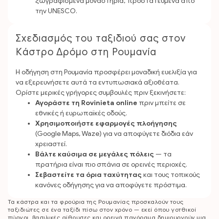
ζωγραφισμένα μοναστήρια, προστατευμένα από
την UNESCO.
Σχεδιασμός του ταξιδιού σας στον
Κάστρο Δρόμο στη Ρουμανία
Η οδήγηση στη Ρουμανία προσφέρει μοναδική ευελιξία για
να εξερευνήσετε αυτά τα εντυπωσιακά αξιοθέατα.
Ορίστε μερικές γρήγορες συμβουλές πριν ξεκινήσετε:
Αγοράστε τη Rovinieta online
πριν μπείτε σε
εθνικές ή ευρωπαϊκές οδούς.
Χρησιμοποιήστε εφαρμογές πλοήγησης
(Google Maps, Waze) για να αποφύγετε διόδια εάν
χρειαστεί.
Βάλτε καύσιμα σε μεγάλες πόλεις
— τα
πρατήρια είναι πιο σπάνια σε ορεινές περιοχές.
Σεβαστείτε τα όρια ταχύτητας
και τους τοπικούς
κανόνες οδήγησης για να αποφύγετε πρόστιμα.
Τα κάστρα και τα φρούρια της Ρουμανίας προσκαλούν τους
ταξιδιώτες σε ένα ταξίδι πίσω στον χρόνο — εκεί όπου γοτθικοί
πύργοι, βασιλικές αίθουσες και ορεινά πανόραμα δημιουργούν μια