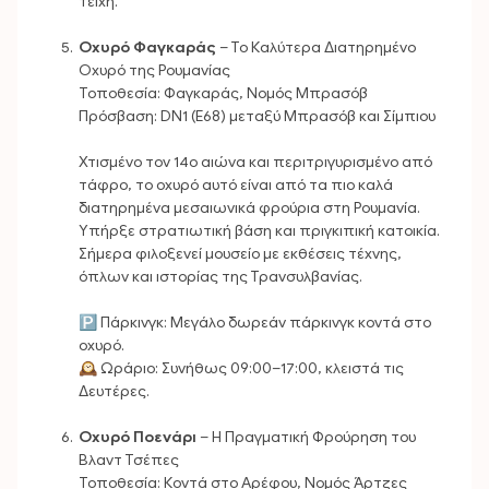
τείχη.
Οχυρό Φαγκαράς
– Το Καλύτερα Διατηρημένο
Οχυρό της Ρουμανίας
Τοποθεσία: Φαγκαράς, Νομός Μπρασόβ
Πρόσβαση: DN1 (E68) μεταξύ Μπρασόβ και Σίμπιου
Χτισμένο τον 14ο αιώνα και περιτριγυρισμένο από
τάφρο, το οχυρό αυτό είναι από τα πιο καλά
διατηρημένα μεσαιωνικά φρούρια στη Ρουμανία.
Υπήρξε στρατιωτική βάση και πριγκιπική κατοικία.
Σήμερα φιλοξενεί μουσείο με εκθέσεις τέχνης,
όπλων και ιστορίας της Τρανσυλβανίας.
🅿️ Πάρκινγκ: Μεγάλο δωρεάν πάρκινγκ κοντά στο
οχυρό.
🕰 Ωράριο: Συνήθως 09:00–17:00, κλειστά τις
Δευτέρες.
Οχυρό Ποενάρι
– Η Πραγματική Φρούρηση του
Βλαντ Τσέπες
Τοποθεσία: Κοντά στο Αρέφου, Νομός Άρτζες