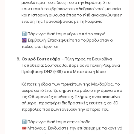
μεγαλύτερα του είδους του στην Ευρώπη. Στο
εσωτερικό του βρίσκονται καθεδρικοί ναοί, μουσεία
και η ιστορική αίθουσα όπου το 1918 ανακοινώθηκε η
ένωση της Τρανσυλβανίας με τη Ρουμανία.
🅿️ Πάρκινγκ: Διαθέσιμο γύρω από το οχυρό.
🌆 Συμβουλή: Επισκεφθείτε το το βράδυ όταν οι
πύλες φωτίζονται.
Οχυρό Σουτσεάβα
– Πύλη προς τη Βουκοβίνα
Τοποθεσία: Σουτσεάβα, Βορειοανατολική Ρουμανία
Πρόσβαση: DN2 (E85) από Μπακάου ή Ιάσιο
Κάποτε η έδρα των πριγκίπων της Μολδαβίας, το
οχυρό αυτό έπαιξε σημαντικό ρόλο στην άμυνα από
τις Οθωμανικές επιθέσεις. Πλήρως ανακαινισμένο
σήμερα, προσφέρει διαδραστικές εκθέσεις και 3D
προβολές που ζωντανεύουν την ιστορία του.
🅿️ Πάρκινγκ: Διαθέσιμο στην είσοδο.
🎟 Μπόνους: Συνδυάστε την επίσκεψη με τα κοντινά