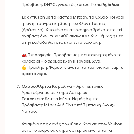
Πρόσβαση: DN7C, γνωστός και ως Transfăgărășan
Σε αντίθεση με το Κάστρο Μπραν, το Οχυρό Ποενάρι
ήταν η πραγματική βάση του Βλαντ Τσέπες
(Δράκουλα). Χτισμένο σε απόκρημνο βράχο, απαιτεί
ανάβαση άνω των 1400 σκαλοπατιών – όμως η θέα
στην κοιλάδα Άρτζες είναι εντυπωσιακή.
🚗 Πληροφορία: Προσβάσιμο με αυτοκίνητο μόνο το
καλοκαίρι – ο δρόμος κλείνει τον χειμώνα.
💪 Πρόκληση: Φορέστε άνετα παπούτσια και πάρτε
αρκετό νερό.
Οχυρό Άλμπα Καρολίνα
– Αρχιτεκτονικό
Αριστούργημα σε Σχήμα Αστεριού
Τοποθεσία: Άλμπα Ιούλια, Νομός Άλμπα
Πρόσβαση: Μέσω A1 ή DN1 από Σίμπιου ή Κλουζ-
Ναπόκα
Χτισμένο στις αρχές του 18ου αιώνα σε στυλ Vauban,
αυτό το οχυρό σε σχήμα αστεριού είναι από τα