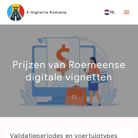
NL
E-Vignette Romania
Prijzen van Roemeense
digitale vignetten
Validatieperiodes en voertuigtypes