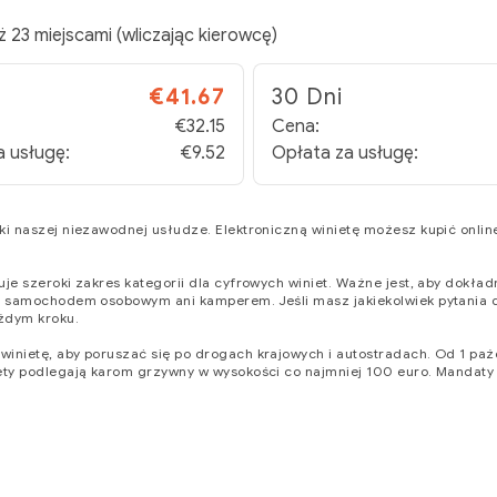
 23 miejscami (wliczając kierowcę)
€41.67
30 Dni
€32.15
Cena:
a usługę:
€9.52
Opłata za usługę:
ki naszej niezawodnej usłudze. Elektroniczną winietę możesz kupić onlin
uje szeroki zakres kategorii dla cyfrowych winiet. Ważne jest, aby dokł
owym samochodem osobowym ani kamperem.
Jeśli masz jakiekolwiek pytania
ażdym kroku.
winietę, aby poruszać się po drogach krajowych i autostradach. Od 1 paź
iety podlegają karom grzywny w wysokości co najmniej 100 euro. Mandaty