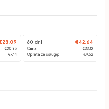
€28.09
60 dni
€42.64
€20.95
Cena:
€33.12
€7.14
Opłata za usługę:
€9.52