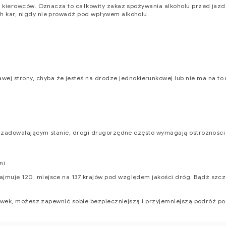
 kierowców. Oznacza to całkowity zakaz spożywania alkoholu przed jazd
 kar, nigdy nie prowadź pod wpływem alkoholu.
wej strony, chyba że jesteś na drodze jednokierunkowej lub nie ma na to 
b zadowalającym stanie, drogi drugorzędne często wymagają ostrożności
ni
ajmuje 120. miejsce na 137 krajów pod względem jakości dróg. Bądź szc
zówek, możesz zapewnić sobie bezpieczniejszą i przyjemniejszą podróż po