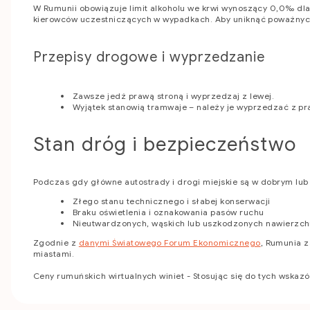
W Rumunii obowiązuje limit alkoholu we krwi wynoszący 0,0‰ dla
kierowców uczestniczących w wypadkach. Aby uniknąć poważnych
Przepisy drogowe i wyprzedzanie
Zawsze jedź prawą stroną i wyprzedzaj z lewej.
Wyjątek stanowią tramwaje – należy je wyprzedzać z pra
Stan dróg i bezpieczeństwo
Podczas gdy główne autostrady i drogi miejskie są w dobrym lu
Złego stanu technicznego i słabej konserwacji
Braku oświetlenia i oznakowania pasów ruchu
Nieutwardzonych, wąskich lub uszkodzonych nawierzch
Zgodnie z
danymi Światowego Forum Ekonomicznego
, Rumunia z
miastami.
Ceny rumuńskich wirtualnych winiet - Stosując się do tych wska