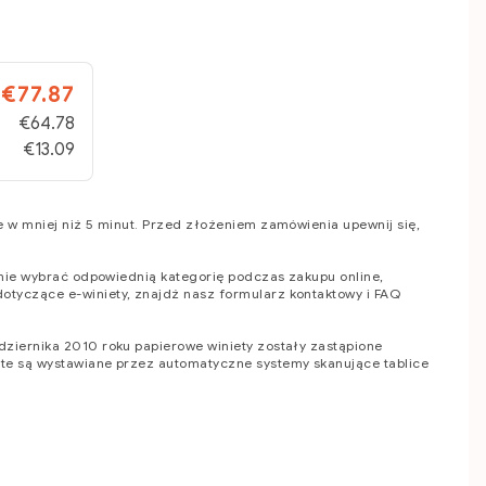
€77.87
€64.78
€13.09
e w mniej niż 5 minut. Przed złożeniem zamówienia upewnij się,
adnie wybrać odpowiednią kategorię podczas zakupu online,
 dotyczące e-winiety, znajdź nasz formularz kontaktowy i FAQ
dziernika 2010 roku papierowe winiety zostały zastąpione
 te są wystawiane przez automatyczne systemy skanujące tablice