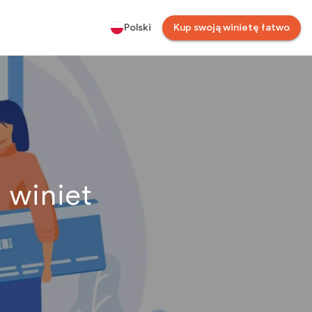
Polski
Kup swoją winietę łatwo
 winiet