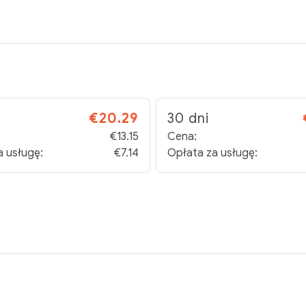
€20.29
30 dni
€13.15
Cena:
a usługę:
€7.14
Opłata za usługę: