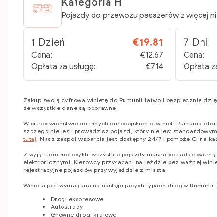
Kategoria H
Pojazdy do przewozu pasażerów z więcej niż
1 Dzień
€19.81
7 Dni
Cena:
€12.67
Cena:
Opłata za usługę:
€7.14
Opłata z
Zakup swoją cyfrową winietę do Rumunii łatwo i bezpiecznie dzię
że wszystkie dane są poprawne.
W przeciwieństwie do innych europejskich e-winiet, Rumunia ofer
szczególnie jeśli prowadzisz pojazd, który nie jest standard
tutaj
. Nasz zespół wsparcia jest dostępny 24/7 i pomoże Ci na k
Z wyjątkiem motocykli, wszystkie pojazdy muszą posiadać ważną 
elektronicznymi. Kierowcy przyłapani na jeździe bez ważnej win
rejestracyjne pojazdów przy wyjeździe z miasta.
Winieta jest wymagana na następujących typach dróg w Rumunii:
Drogi ekspresowe
Autostrady
Główne drogi krajowe