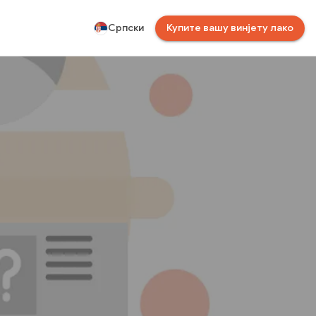
Српски
Купите вашу винјету лако
s