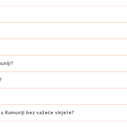
uniji?
?
 u Rumuniji bez važeće vinjete?