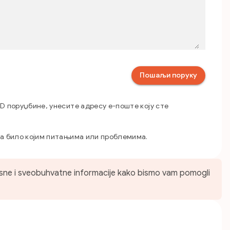
Пошаљи поруку
ID поруџбине, унесите адресу е-поште коју сте
 са било којим питањима или проблемима.
 jasne i sveobuhvatne informacije kako bismo vam pomogli