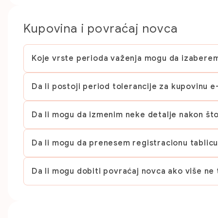
Kupovina i povraćaj novca
Koje vrste perioda važenja mogu da izaberem
Da li postoji period tolerancije za kupovinu 
Da li mogu da izmenim neke detalje nakon što
Da li mogu da prenesem registracionu tablic
Da li mogu dobiti povraćaj novca ako više ne