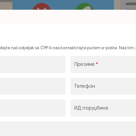
edajte naš odjeljak sa ČPP ili nas kontaktirajte putem e-pošte. Naš ti
Презиме
*
Телефон
ИД поруџбине