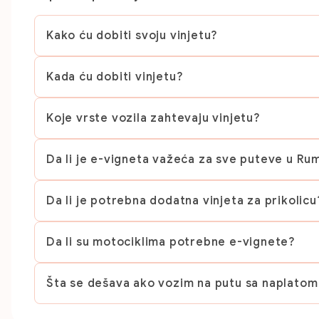
Kako ću dobiti svoju vinjetu?
Kada ću dobiti vinjetu?
Koje vrste vozila zahtevaju vinjetu?
Da li je e-vigneta važeća za sve puteve u Rum
Da li je potrebna dodatna vinjeta za prikolicu
Da li su motociklima potrebne e-vignete?
Šta se dešava ako vozim na putu sa naplatom