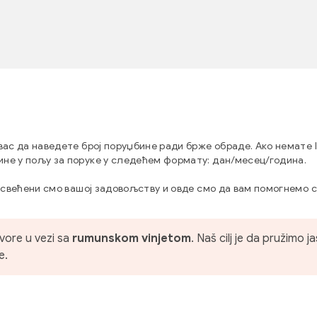
вас да наведете број поруџбине ради брже обраде. Ако немате 
не у пољу за поруке у следећем формату: дан/месец/година.
Посвећени смо вашој задовољству и овде смо да вам помогнемо
vore u vezi sa
rumunskom vinjetom
. Naš cilj je da pružimo
e.