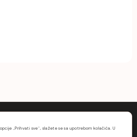
Kontakti
info@globalvignettes.com
 opcije „Prihvati sve“, slažete se sa upotrebom kolačića. U