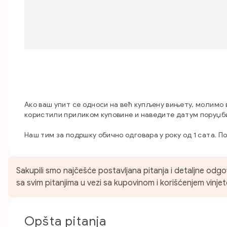
Ако ваш упит се односи на већ купљену вињету, молимо 
користили приликом куповине и наведите датум поруџби
Наш тим за подршку обично одговара у року од 1 сата. 
Sakupili smo najčešće postavljana pitanja i detaljne odgo
sa svim pitanjima u vezi sa kupovinom i korišćenjem vinjet
Opšta pitanja