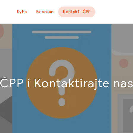
Кућа
Блогови
Kontakt i ČPP
ČPP i Kontaktirajte na