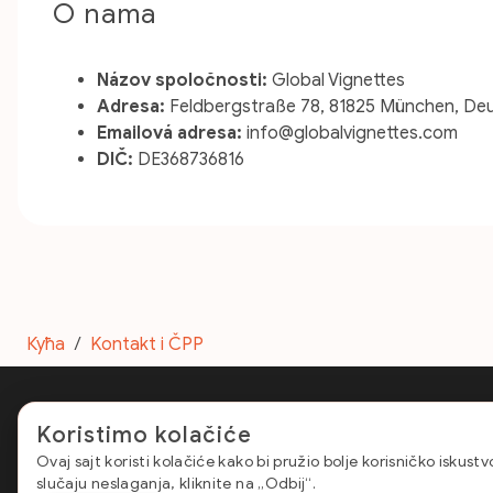
O nama
Názov spoločnosti:
Global Vignettes
Adresa:
Feldbergstraße 78, 81825 München, De
Emailová adresa:
info@globalvignettes.com
DIČ:
DE368736816
Кућа
/
Kontakt i ČPP
Koristimo kolačiće
E-Vignette Romania
Ovaj sajt koristi kolačiće kako bi pružio bolje korisničko iskus
slučaju neslaganja, kliknite na „Odbij“.