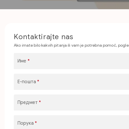
Kontaktirajte nas
Ako imate bilo kakvih pitanja ili vam je potrebna pomoć, pogl
Име
*
Е-пошта
*
Предмет
*
Порука
*