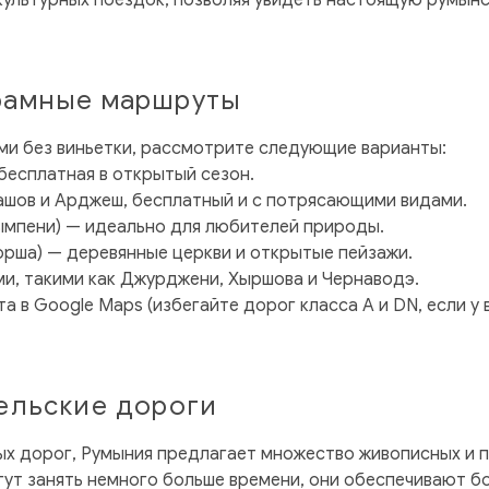
культурных поездок, позволяя увидеть настоящую румын
рамные маршруты
ми без виньетки, рассмотрите следующие варианты:
бесплатная в открытый сезон.
шов и Арджеш, бесплатный и с потрясающими видами.
ымпени) — идеально для любителей природы.
орша) — деревянные церкви и открытые пейзажи.
и, такими как Джурджени, Хыршова и Чернаводэ.
в Google Maps (избегайте дорог класса A и DN, если у в
ельские дороги
ых дорог, Румыния предлагает множество живописных и 
гут занять немного больше времени, они обеспечивают б