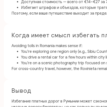
Доступная стоимость — всего от €14–€27 за 7
Избегает штрафов и объездов, которые тратя
Поэтому, если ваше путешествие выходит за предел
Когда имеет смысл избегать п
Avoiding tolls in Romania makes sense if:
You’re exploring one region only (e.g., Sibiu Cou
You drive a rental car for a few hours within city l
You’re on a scenic photography trip focused on s
For cross-country travel, however, the Rovinieta remai
Вывод
Избегание платных дорог в Румынии может сэконо