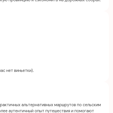
скую провинцию и сэкономить на дорожных сборах.
ас нет виньетки).
практичных альтернативных маршрутов по сельским
олее аутентичный опыт путешествия и помогают