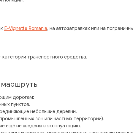
й полиции.
ак
E-Vignette Romania
, на автозаправках или на пограничны
т категории транспортного средства.
 маршруты
ующим дорогам:
нных пунктов.
 соединяющие небольшие деревни.
 промышленных зон или частных территорий).
е ещё не введены в эксплуатацию.