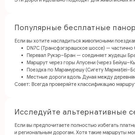
Эти дороги идеально подходят для живописных и 
Популярные бесплатные пано
Если вы хотите насладиться живописными поездка
DN7C (Трансфэгэрашское шоссе) — частично 
Перевал Рукэр–Бран — соединяет жудецы Бра
Маршрут через горы Апусени (через Бейуш–К
Поездка по Марамурешу (Сигету Мармаției–Б
Местные дороги вдоль Дуная между деревням
Совет: Всегда проверяйте классификацию маршрута 
Исследуйте альтернативные с
Если вы предпочитаете полностью избегать платн
и региональным дорогам. Хотя такие маршруты мо