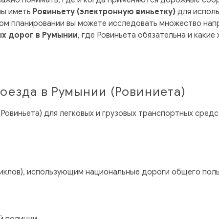
 важно понимать, где и когда применяются дорожные сбо
ны иметь
Ровиньету (электронную виньетку)
для исполь
ном планировании вы можете исследовать множество на
ых дорог в Румынии
, где Ровиньета обязательна и как
оезда в Румынии (Ровиниета)
Ровиньета) для легковых и грузовых транспортных средс
клов), использующим национальные дороги общего поль