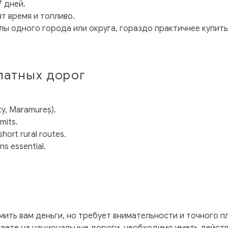
 дней.
т время и топливо.
ы одного города или округа, гораздо практичнее купить 
латных дорог
nty, Maramureș).
imits.
hort rural routes.
ns essential.
мить вам деньги, но требует внимательности и точного 