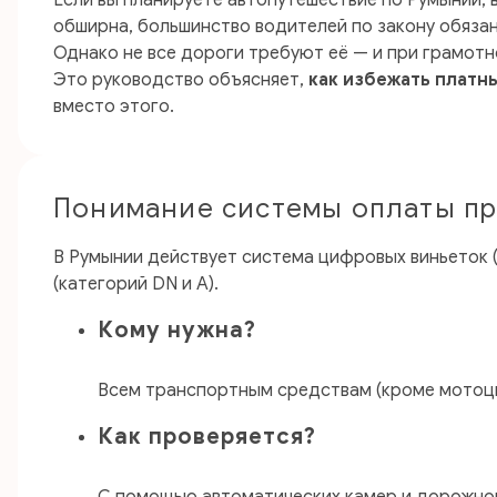
Если вы планируете автопутешествие по Румынии,
обширна, большинство водителей по закону обяза
Однако не все дороги требуют её — и при грамот
Это руководство объясняет,
как избежать платн
вместо этого.
Понимание системы оплаты пр
В Румынии действует система цифровых виньеток (
(категорий DN и A).
Кому нужна?
Всем транспортным средствам (кроме мотоци
Как проверяется?