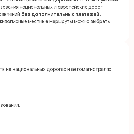
ры. Хотя национальная дорожная система Румынии
зования национальных и европейских дорог.
правлений
без дополнительных платежей.
ие живописные местные маршруты можно выбрать
тв на национальных дорогах и автомагистралях
зования.