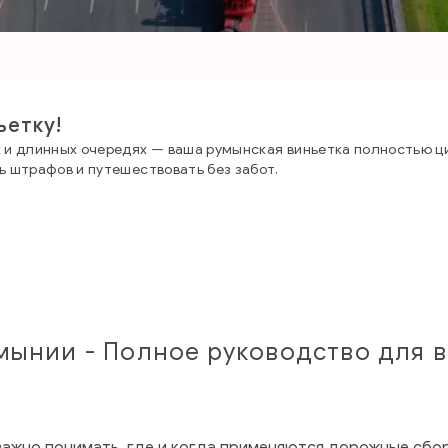
ьетку!
х и длинных очередях — ваша румынская виньетка полностью ц
ь штрафов и путешествовать без забот.
умынии - Полное руководство для 