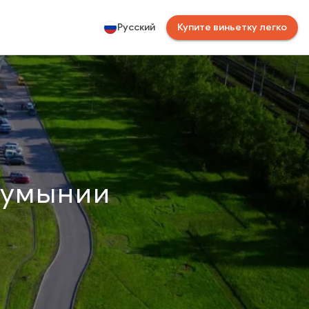
Русский
Купите виньетку легко
Румынии