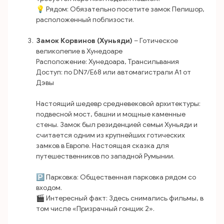
💡 Рядом: Обязательно посетите замок Пелишор,
расположенный поблизости.
Замок Корвинов (Хуньяди)
– Готическое
великолепие в Хунедоаре
Расположение: Хунедоара, Трансильвания
Доступ: по DN7/E68 или автомагистрали A1 от
Дэвы
Настоящий шедевр средневековой архитектуры:
подвесной мост, башни и мощные каменные
стены. Замок был резиденцией семьи Хуньяди и
считается одним из крупнейших готических
замков в Европе. Настоящая сказка для
путешественников по западной Румынии.
🅿️ Парковка: Общественная парковка рядом со
входом.
🎬 Интересный факт: Здесь снимались фильмы, в
том числе «Призрачный гонщик 2».