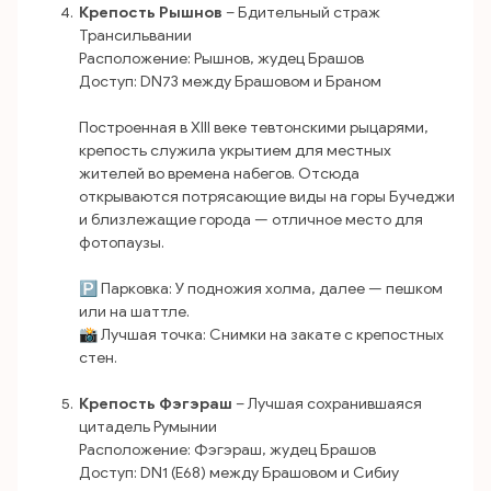
Крепость Рышнов
– Бдительный страж
Трансильвании
Расположение: Рышнов, жудец Брашов
Доступ: DN73 между Брашовом и Браном
Построенная в XIII веке тевтонскими рыцарями,
крепость служила укрытием для местных
жителей во времена набегов. Отсюда
открываются потрясающие виды на горы Бучеджи
и близлежащие города — отличное место для
фотопаузы.
🅿️ Парковка: У подножия холма, далее — пешком
или на шаттле.
📸 Лучшая точка: Снимки на закате с крепостных
стен.
Крепость Фэгэраш
– Лучшая сохранившаяся
цитадель Румынии
Расположение: Фэгэраш, жудец Брашов
Доступ: DN1 (E68) между Брашовом и Сибиу