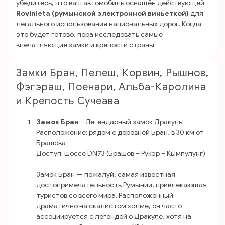
убедитесь, что ваш автомобиль оснащён действующей
Rovinieta (румынской электронной виньеткой)
для
легального использования национальных дорог. Когда
это будет готово, пора исследовать самые
впечатляющие замки и крепости страны.
Замки Бран, Пелеш, Корвин, Рышнов,
Фэгэраш, Поенари, Альба-Каролина
и Крепость Сучеава
Замок Бран
– Легендарный замок Дракулы
Расположение: рядом с деревней Бран, в 30 км от
Брашова
Доступ: шоссе DN73 (Брашов – Рукэр – Кымпулунг)
Замок Бран — пожалуй, самая известная
достопримечательность Румынии, привлекающая
туристов со всего мира. Расположенный
драматично на скалистом холме, он часто
ассоциируется с легендой о Дракуле, хотя на