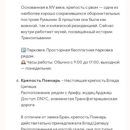
Основанная в XIV веке, крепость с рвом — одна из
наиболее хорошо сохранившихся оборонительных
построек Румынии. В прошлом она была как
военной, так и княжеской резиденцией. Сейчас
внутри работает музей, посвящённый истории
Трансильвании.
🅿️ Парковка: Просторная бесплатная парковка
рядом.
🕰 Часы работы: Обычно с 9:00 до 17:00, выходной
— понедельник.
Крепость Поенарь
– Настоящая крепость Влада
Цепеша
Расположение: рядом с Арефу, жудец Арджеш
Доступ: DN7C, знаменитая Трансфэгэрашанская
дорога
В отличие от замка Бран, крепость Поенарь
действительно принадлежала Влад Цепешу.
Расположенная на крутой скале, она доступна