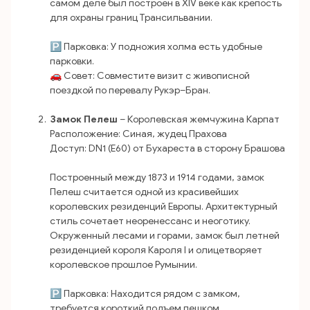
самом деле был построен в XIV веке как крепость
для охраны границ Трансильвании.
🅿️ Парковка: У подножия холма есть удобные
парковки.
🚗 Совет: Совместите визит с живописной
поездкой по перевалу Рукэр–Бран.
Замок Пелеш
– Королевская жемчужина Карпат
Расположение: Синая, жудец Прахова
Доступ: DN1 (E60) от Бухареста в сторону Брашова
Построенный между 1873 и 1914 годами, замок
Пелеш считается одной из красивейших
королевских резиденций Европы. Архитектурный
стиль сочетает неоренессанс и неоготику.
Окруженный лесами и горами, замок был летней
резиденцией короля Кароля I и олицетворяет
королевское прошлое Румынии.
🅿️ Парковка: Находится рядом с замком,
требуется короткий подъем пешком.