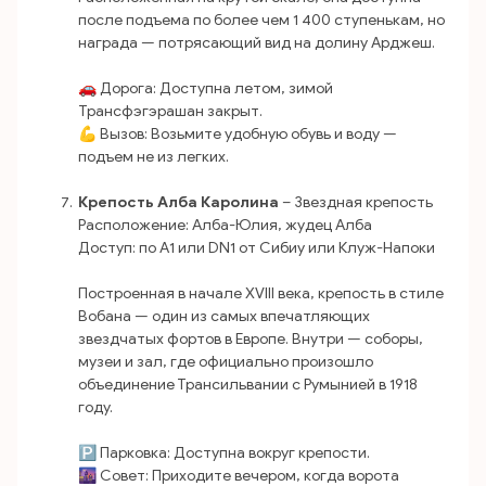
после подъема по более чем 1 400 ступенькам, но
награда — потрясающий вид на долину Арджеш.
🚗 Дорога: Доступна летом, зимой
Трансфэгэрашан закрыт.
💪 Вызов: Возьмите удобную обувь и воду —
подъем не из легких.
Крепость Алба Каролина
– Звездная крепость
Расположение: Алба-Юлия, жудец Алба
Доступ: по A1 или DN1 от Сибиу или Клуж-Напоки
Построенная в начале XVIII века, крепость в стиле
Вобана — один из самых впечатляющих
звездчатых фортов в Европе. Внутри — соборы,
музеи и зал, где официально произошло
объединение Трансильвании с Румынией в 1918
году.
🅿️ Парковка: Доступна вокруг крепости.
🌆 Совет: Приходите вечером, когда ворота