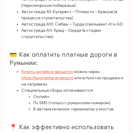
(Черноморское побережье)
Автострада A3: Бухарест – Плоешти – Брашов (в
процессе строительства)
Автострада A10: Себеш – Турда (связывает A1 и A3)
Автострада A11: Арад – Орадя (в стадии
строительства)
💳 Как оплатить платные дороги в
Румынии:
Купить онлайн e-виньетку
можно через
https://evignetteromania.ro
или в пунктах продажи и
на заправках.
Специальные сборы оплачиваются:
Онлайн
По SMS (только с румынским номером)
В автоматических терминалах у мостов
📍 Как эффективно использовать