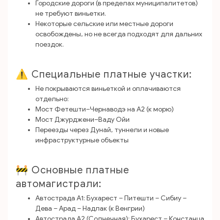
Городские дороги (в пределах муниципалитетов)
не требуют виньетки.
Некоторые сельские или местные дороги
освобождены, но не всегда подходят для дальних
поездок.
⚠️ Специальные платные участки:
Не покрываются виньеткой и оплачиваются
отдельно:
Мост Фетешти–Чернаводэ на A2 (к морю)
Мост Джурджени–Ваду Ойи
Переезды через Дунай, туннели и новые
инфраструктурные объекты
🚧 Основные платные
автомагистрали:
Автострада A1: Бухарест – Питешти – Сибиу –
Дева – Арад – Надлак (к Венгрии)
Автострада A2 (Солнечная): Бухарест – Констанца