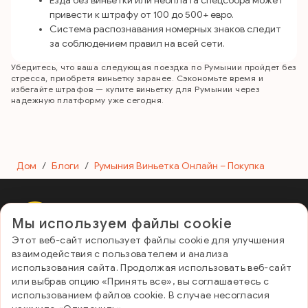
Езда без виньетки или неоплата спецсбора может
привести к штрафу от 100 до 500+ евро.
Система распознавания номерных знаков следит
за соблюдением правил на всей сети.
Убедитесь, что ваша следующая поездка по Румынии пройдет без
стресса, приобретя виньетку заранее. Сэкономьте время и
избегайте штрафов — купите виньетку для Румынии через
надежную платформу уже сегодня.
Дом
/
Блоги
/
Румыния Виньетка Онлайн – Покупка
Мы используем файлы cookie
E-Vignette Romania
Этот веб-сайт использует файлы cookie для улучшения
Полезные ссылки
взаимодействия с пользователем и анализа
Контакты и ЧаВо
использования сайта. Продолжая использовать веб-сайт
Политика конфиденциальности
или выбрав опцию «Принять все», вы соглашаетесь с
Условия и положения
использованием файлов cookie. В случае несогласия
Периоды валидации и типы транспортных средств