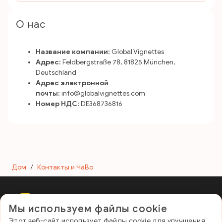
О нас
Название компании:
Global Vignettes
Адрес:
Feldbergstraße 78, 81825 München,
Deutschland
Адрес электронной
почты:
info@globalvignettes.com
Номер НДС:
DE368736816
Дом
/
Контакты и ЧаВо
Мы используем файлы cookie
E-Vignette Romania
Этот веб-сайт использует файлы cookie для улучшения