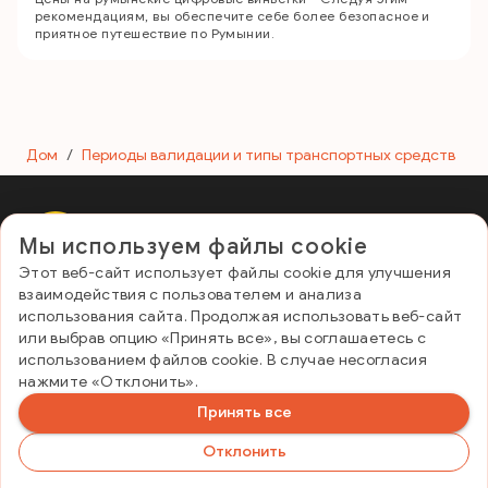
рекомендациям, вы обеспечите себе более безопасное и
приятное путешествие по Румынии.
Дом
/
Периоды валидации и типы транспортных средств
Мы используем файлы cookie
E-Vignette Romania
Этот веб-сайт использует файлы cookie для улучшения
Полезные ссылки
взаимодействия с пользователем и анализа
Контакты и ЧаВо
использования сайта. Продолжая использовать веб-сайт
Политика конфиденциальности
или выбрав опцию «Принять все», вы соглашаетесь с
Условия и положения
использованием файлов cookie. В случае несогласия
Периоды валидации и типы транспортных средств
нажмите «Отклонить».
Контакты
Принять все
info@globalvignettes.com
Отклонить