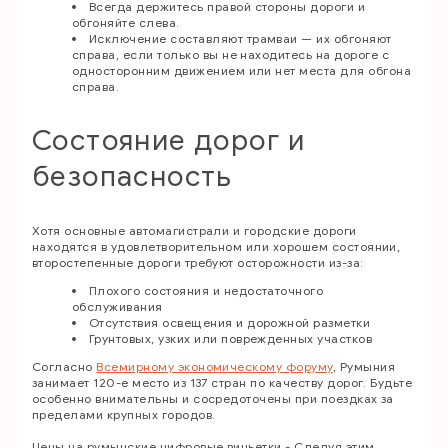
Всегда держитесь правой стороны дороги и
обгоняйте слева.
Исключение составляют трамваи — их обгоняют
справа, если только вы не находитесь на дороге с
односторонним движением или нет места для обгона
справа.
Состояние дорог и
безопасность
Хотя основные автомагистрали и городские дороги
находятся в удовлетворительном или хорошем состоянии,
второстепенные дороги требуют осторожности из-за:
Плохого состояния и недостаточного
обслуживания
Отсутствия освещения и дорожной разметки
Грунтовых, узких или поврежденных участков
Согласно
Всемирному экономическому форуму
, Румыния
занимает 120-е место из 137 стран по качеству дорог. Будьте
особенно внимательны и сосредоточены при поездках за
пределами крупных городов.
Цены на румынские цифровые виньетки - Следуя этим