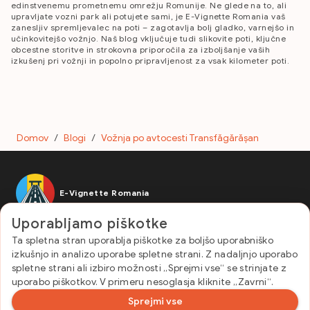
edinstvenemu prometnemu omrežju Romunije. Ne glede na to, ali
upravljate vozni park ali potujete sami, je E-Vignette Romania vaš
zanesljiv spremljevalec na poti – zagotavlja bolj gladko, varnejšo in
učinkovitejšo vožnjo. Naš blog vključuje tudi slikovite poti, ključne
obcestne storitve in strokovna priporočila za izboljšanje vaših
izkušenj pri vožnji in popolno pripravljenost za vsak kilometer poti.
Domov
/
Blogi
/
Vožnja po avtocesti Transfăgărășan
E-Vignette Romania
Uporabne povezave
Uporabljamo piškotke
Kontakt in Pogosta vprašanja
Ta spletna stran uporablja piškotke za boljšo uporabniško
Pravilnik o zasebnosti
izkušnjo in analizo uporabe spletne strani. Z nadaljnjo uporabo
Pogoji poslovanja
spletne strani ali izbiro možnosti „Sprejmi vse“ se strinjate z
Obdobja veljavnosti in vrste vozil
uporabo piškotkov. V primeru nesoglasja kliknite „Zavrni“.
Stiki
Sprejmi vse