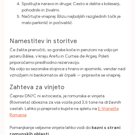
Spoštujte naravo in druge: Cesto si delite s kolesarji,
pohodniki in živalmi.
Načrtujte vnaprej: Blizu najboljših razglednih točk je
malo parkirišč in počivališč.
Namestitev in storitve
Če želite prenočiti, so gorske koče in penzioni na voljo pri
jezeru Bâlea, v kraju Arefu in Curtea de Argeș. Poleti
priporočamo predhodno rezervacijo.
Na voljo so sezonske stojnice s hrano in spominki, vendar nad
vznožjem ni bankomatov ali črpalk — pripravite se vnaprej.
Zahteva za vinjeto
Čeprav DN7C ni avtocesta, je romunska e-vinjeta
(Rovinieta) obvezna za vsa vozila pod 3,5 tone na državnih
cestah. Lahko jo preprosto kupite na spletu na
E-Vignette
Romania
Pomanjkanje veljavne vinjete lahko vodi do
kazni s strani
romunskih oblasti.