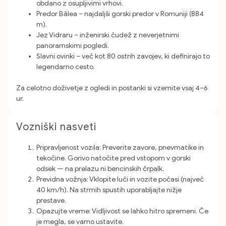
obdano z osupljivimi vrhovi.
Predor Bâlea – najdaljši gorski predor v Romuniji (884
m).
Jez Vidraru – inženirski čudež z neverjetnimi
panoramskimi pogledi.
Slavni ovinki – več kot 80 ostrih zavojev, ki definirajo to
legendarno cesto.
Za celotno doživetje z ogledi in postanki si vzemite vsaj 4–6
ur.
Vozniški nasveti
Pripravljenost vozila: Preverite zavore, pnevmatike in
tekočine. Gorivo natočite pred vstopom v gorski
odsek — na prelazu ni bencinskih črpalk.
Previdna vožnja: Vklopite luči in vozite počasi (največ
40 km/h). Na strmih spustih uporabljajte nižje
prestave.
Opazujte vreme: Vidljivost se lahko hitro spremeni. Če
je megla, se varno ustavite.