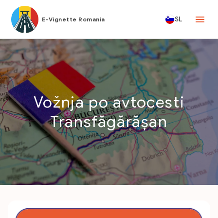
SL
E-Vignette Romania
Vožnja po avtocesti
Transfăgărășan