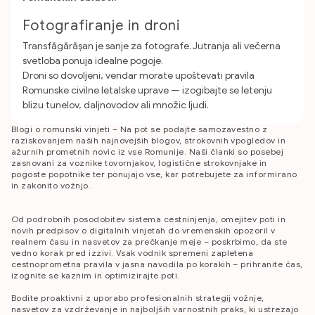
Fotografiranje in droni
Transfăgărășan je sanje za fotografe. Jutranja ali večerna
svetloba ponuja idealne pogoje.
Droni so dovoljeni, vendar morate upoštevati pravila
Romunske civilne letalske uprave — izogibajte se letenju
blizu tunelov, daljnovodov ali množic ljudi.
Blogi o romunski vinjeti – Na pot se podajte samozavestno z
raziskovanjem naših najnovejših blogov, strokovnih vpogledov in
ažurnih prometnih novic iz vse Romunije. Naši članki so posebej
zasnovani za voznike tovornjakov, logistične strokovnjake in
pogoste popotnike ter ponujajo vse, kar potrebujete za informirano
in zakonito vožnjo.
Od podrobnih posodobitev sistema cestninjenja, omejitev poti in
novih predpisov o digitalnih vinjetah do vremenskih opozoril v
realnem času in nasvetov za prečkanje meje – poskrbimo, da ste
vedno korak pred izzivi. Vsak vodnik spremeni zapletena
cestnoprometna pravila v jasna navodila po korakih – prihranite čas,
izognite se kaznim in optimizirajte poti.
Bodite proaktivni z uporabo profesionalnih strategij vožnje,
nasvetov za vzdrževanje in najboljših varnostnih praks, ki ustrezajo