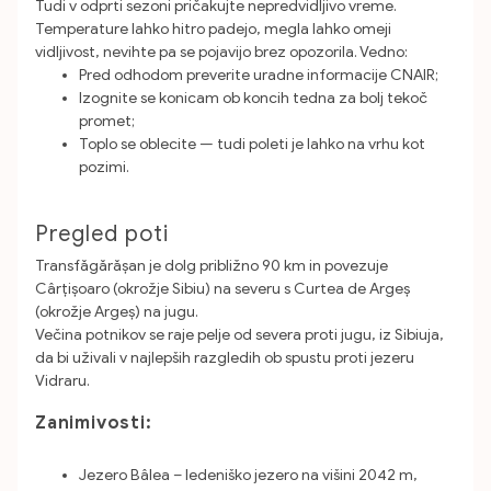
Tudi v odprti sezoni pričakujte nepredvidljivo vreme.
Temperature lahko hitro padejo, megla lahko omeji
vidljivost, nevihte pa se pojavijo brez opozorila. Vedno:
Pred odhodom preverite uradne informacije CNAIR;
Izognite se konicam ob koncih tedna za bolj tekoč
promet;
Toplo se oblecite — tudi poleti je lahko na vrhu kot
pozimi.
Pregled poti
Transfăgărășan je dolg približno 90 km in povezuje
Cârțișoaro (okrožje Sibiu) na severu s Curtea de Argeș
(okrožje Argeș) na jugu.
Večina potnikov se raje pelje od severa proti jugu, iz Sibiuja,
da bi uživali v najlepših razgledih ob spustu proti jezeru
Vidraru.
Zanimivosti:
Jezero Bâlea – ledeniško jezero na višini 2042 m,