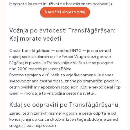
izognete kaznim in uživate v brezskrbnem potovanju.
Naročiti vinjeto zdaj
Vožnja po avtocesti Transfăgărășan:
Kaj morate vedeti
Cesta Transfăgărășan — uradno DN7C — je ena izmed
najbolj spektakularnih cest v Evropi. Vijuga skozi gorovje
Făgăraș in povezuje Transilvanijo z Vlaško ter se povzpne
nad 2000 metrov pri jezeru Bâlea.
Prvotno zgrajena v 70. letih za vojaške namene, je danes
svetovno znana cestna trasa, znana po dramatični pokrajini,
ostrih ovinkih in nepozabnih razgledih. Kot je nekoč dejal Top
Gear — morda je to »najboljša cesta na svetu«.
Kdaj se odpraviti po Transfăgărășanu
Zaradi ostrih zimskih razmer v gorah je cesta odprta le od
konca junija do konca oktobra. Izven tega obdobja je zaradi
snega in ledu neprevozna.