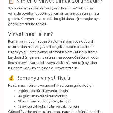
📋 Kimler e-vinyet almak zorundadır?
3,5 tonun altındaki tüm araçların Romanya'daki ulusal
yollarda seyahat edebilmesi için dijital vinyet satın alması
gerekir. Kamyonlar ve otobüsler gibi daha ağır araçlar ayrı
geçiş ücretlerine tabidir.
Vinyet nasıl alınır?
Romanya vinyetini resmi platformlardan veya güvenilir
satıcılardan hızlı ve güvenli bir şekilde satın alabilirsiniz.
Birçok yolcu, araç plakası otomatik olarak ulusal sisteme
kaydedildiği için online satın alma seçeneğini tercih eder.
Resmi siteyi ziyaret edin veya yetkili hizmet sağlayıcıları
kullanarak dakikalar içinde e-vinyetinizi alın.
💰 Romanya vinyet fiyatı
Fiyat, aracın türüne ve geçerlilik süresine göre değişir:
7 gün: kısa süreli seyahatler için
30 gün: uzun süreli turistler için
90 gün: sezonluk ziyaretçiler için
12 ay: sürekli kullanıcılar ve sakinler için
Güncel fiyatlar online satın alma sırasında görüntülenebilir.