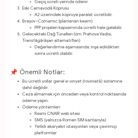
Geçiş ücreti yerinde ödenir.
Eski Cernavodă Köprüsü
A2 üzerindeki köprüye paralel; ücretlidir.
Brașov–Comarnic (planlanan kesim)
PPP projeleri kapsamında ücretli hale gelebilir.
Gelecekteki Dağ Tünelleri (örn. Prahova Vadisi,
Transfăgărășan alternatifleri)
Değerlendirme aşamasında; inşa edildikten
sonra ücretli olabilir.
📌 Önemli Notlar:
Bu ücretli yollar genel e-vinyet (rovinietă) sistemine
dahil değildir.
Ceza almamak için önceden veya kontrol noktasında
ödeme yapın.
Ödeme yöntemleri:
Resmi CNAIR web sitesi
SMS (yalnızca Romen SIM kartlarıyla)
Yetkili akaryakıt istasyonları veya çevrimiçi
platformlar