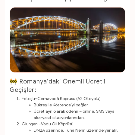
🚧 Romanya’daki Önemli Ücretli
Geçişler:
Fetești–Cernavodă Köprüsü (A2 Otoyolu)
Bükreş ile Köstence'yi bağlar.
Ücret ayrı olarak ödenir – online, SMS veya
akaryakıt istasyonlarından.
Giurgeni–Vadu Oii Köprüsü
DN2A üzerinde, Tuna Nehri üzerinde yer alır.