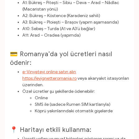
A1: Bükreş – Pitești – Sibiu – Deva – Arad – Nădlac
(Macaristan yönü)
A2: Bükreş – Köstence (Karadeniz sahili)
A3: Bükreş – Ploiești – Brașov (yapım aşamasında)
A10: Sebeș – Turda (A1 ve A3’ü bağlar)
A11: Arad – Oradea (yapımda)
💳 Romanya’da yol ücretleri nasıl
ödenir:
e-Vinyeteyi online satın alın
https://evignetteromania.ro
veya akaryakıt istasyonları
üzerinden.
Özel ücretler şu şekillerde ödenebilir:
Online
SMS ile (sadece Rumen SIM kartlarıyla)
Köprü yakınlarındaki otomatik gişelerde
📍 Haritayı etkili kullanma:
Ücretli yolları ve muaf bölgeleri gösteren resmi ya da