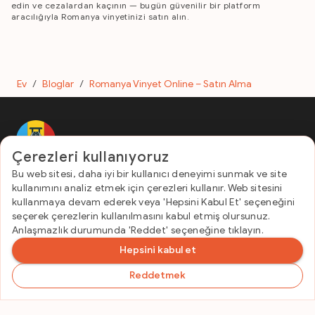
edin ve cezalardan kaçının — bugün güvenilir bir platform
aracılığıyla Romanya vinyetinizi satın alın.
Ev
/
Bloglar
/
Romanya Vinyet Online – Satın Alma
E-Vignette Romania
Çerezleri kullanıyoruz
Kullanışlı bağlantılar
Bu web sitesi, daha iyi bir kullanıcı deneyimi sunmak ve site
İletişim ve SSS
kullanımını analiz etmek için çerezleri kullanır. Web sitesini
Gizlilik politikası
kullanmaya devam ederek veya 'Hepsini Kabul Et' seçeneğini
Şartlar ve koşullar
seçerek çerezlerin kullanılmasını kabul etmiş olursunuz.
Doğrulama dönemleri ve araç tipleri
Anlaşmazlık durumunda 'Reddet' seçeneğine tıklayın.
İletişim
Hepsini kabul et
info@globalvignettes.com
Reddetmek
© 2026 Global Vignettes. Tüm hakları saklıdır.