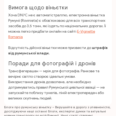
Вимога щодо віньєтки
Хоча DN7C не є автомагістраллю, електронна віньєтка
Румунії (Rovinieta) є обов’язковою для всіх транспортних
засобів до 3,5 тонн, які їздять по національних дорогах. Її
можна легко придбати онлайн на сайті
E-Vignette
Romania
Відсутність дійсної віньєтки може призвести до
штрафів
від румунської влади.
Поради для фотографій i дронів
Трансфегерашан — мрія для фотографів. Ранкове та
вечірнє світло створює ідеальні умови.
Використання дронів дозволене, але необхідно
дотримуватись правил Румунської цивільної авіації — не
запускайте поблизу тунелів, ліній електропередач або
великих скупчень людей.
Блоги про румунську віньєтку – Вирушайте в дорогу з упевненістю,
досліджуючи наші останні блоги, експертні думки та актуальні
новини транспорту по всій Румунії. Наші статті створені