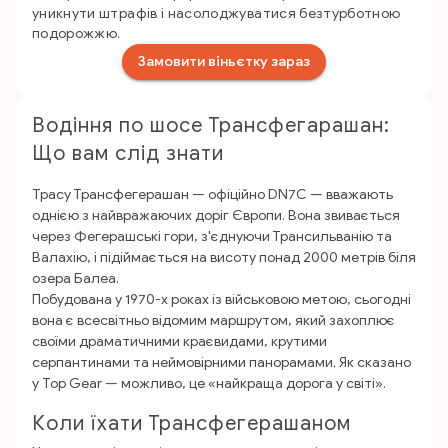
уникнути штрафів і насолоджуватися безтурботною
подорожжю.
Замовити віньєтку зараз
Водіння по шосе Трансфегарашан:
Що вам слід знати
Трасу Трансфегерашан — офіційно DN7C — вважають
однією з найвражаючих доріг Європи. Вона звивається
через Фегерашські гори, з'єднуючи Трансильванію та
Валахію, i підіймається на висоту понад 2000 метрів біля
озера Балеа.
Побудована у 1970-х роках із військовою метою, сьогодні
вона є всесвітньо відомим маршрутом, який захоплює
своїми драматичними краєвидами, крутими
серпантинами та неймовірними панорамами. Як сказано
у Top Gear — можливо, це «найкраща дорога у світі».
Коли їхати Трансфегерашаном