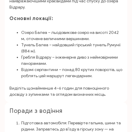
найвражаючішими краєвидами під час спуску до озера
Відрару.
Основні локації:
Озеро Балеа – льодовикове озеро на висоті 2042
м, оточене величними вершинами.
Тунель Балеа – найдовший гірський тунель Румунії
(884 м).
Гребля Відрару – інженерне диво з неймовірними
панорамами.
Відомі серпантини – понад 80 крутих поворотів, що
роблять цей маршрут легендарним.
Виділіть щонайменше 4–6 годин для повноцінного
досвіду з зупинками та оглядом визначних місць.
Поради з водіння
Підготовка автомобіля: Перевірте гальма, шини та
рідини. Заправтесь до в'їзду в гірську зону — на