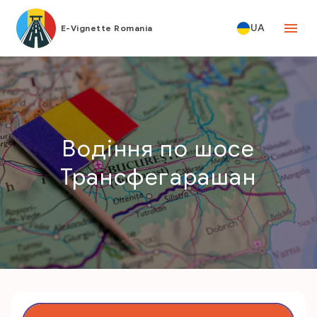
UA
E-Vignette Romania
Водіння по шосе
Трансфегарашан