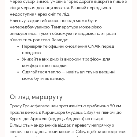
Через суворі зимові умови в горах дорога відкрита лише з
кінця червня до кінця жовтня. В інший період вона
недоступна через сніг та лід.
Навіть у відкритий сезон погода може бути
непередбачуваною. Температура може різко
знижуватись, туман обмежувати видимість, а грози
з’являтись раптово. Завжди:
Перевіряйте офіційні оновлення CNAIR перед
поїздкою;
Уникайте вихідних із високим трафіком для
комфортнішої поїздки;
Одягайтеся тепло — навіть влітку на вершині
може бути як взимку.
Огляд маршруту
Трасу Трансфегерашан протяжністю приблизно 90 км
прокладено від Кирцишора (жудець Сібіу) на півночі до
Куртя-де-Арджеш (жудець Арджеш) на півдні.
Більшість мандрівників віддає перевагу напрямку з
півночі на південь, починаючи зі Сібіу, щоб насолодитися