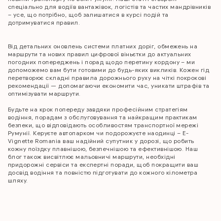
спеціально для водіїв вантажівок, логістів та частих мандрівників
– усе, що потрібно, щоб залишатися в курсі подій та
дотримуватися правил.
Від детальних оновлень системи платних доріг, обмежень на
маршрути та нових правил цифрової віньєтки до актуальних
погодних попереджень i порад щодо перетину кордону – ми
допоможемо вам бути готовими до будь-яких викликів. Кожен гід
перетворює складні правила дорожнього руху на чіткі покрокові
рекомендації — допомагаючи економити час, уникати штрафів та
оптимізувати маршрути.
Будьте на крок попереду завдяки професійним стратегіям
водіння, порадам з обслуговування та найкращим практикам
безпеки, що відповідають особливостям транспортної мережі
Румунії. Керуєте автопарком чи подорожуєте наодинці – E-
Vignette Romania ваш надійний супутник у дорозі, що робить
кожну поїздку плавнішою, безпечнішою та ефективнішою. Наш
блог також висвітлює мальовничі маршрути, необхідні
придорожні сервіси та експертні поради, щоб покращити ваш
досвід водіння та повністю підготувати до кожного кілометра
шляху.