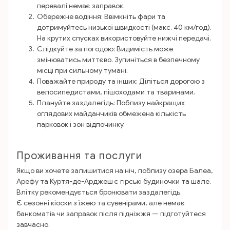
перевалі немає заправок.
Обережне водіння: Ввімкніть фари та
дотримуйтесь низької швидкості (макс. 40 км/год).
На крутих спусках використовуйте нижчі передачі.
Слідкуйте за погодою: Видимість може
змінюватись миттєво. Зупиніться в безпечному
місці при сильному тумані.
Поважайте природу та інших: Діліться дорогою з
велосипедистами, пішоходами та тваринами.
Плануйте заздалегідь: Поблизу найкращих
оглядових майданчиків обмежена кількість
парковок i зон відпочинку.
Проживання та послуги
Якщо ви хочете залишитися на ніч, поблизу озера Балеа,
Арефу та Куртя-де-Арджеш є гірські будиночки та шале.
Влітку рекомендується бронювати заздалегідь.
Є сезонні кіоски з їжею та сувенірами, але немає
банкоматів чи заправок після підніжжя — підготуйтеся
завчасно.